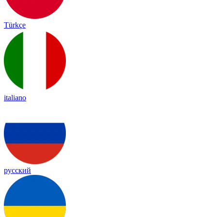
Türkçe
italiano
русский