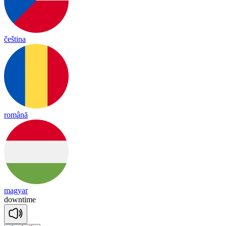
čeština
română
magyar
down
time