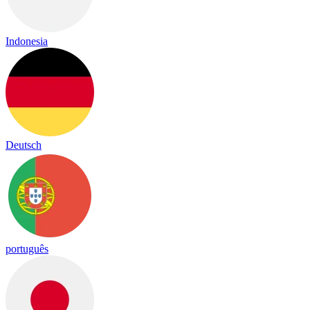
Indonesia
Deutsch
português