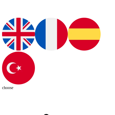
choose