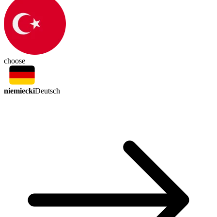
choose
niemiecki
Deutsch