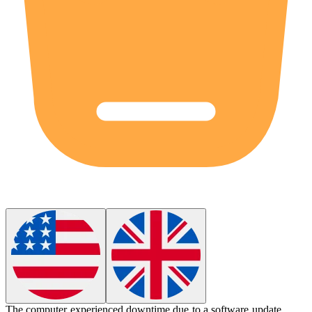
The computer experienced
downtime
due to a software update.