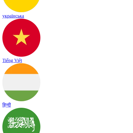
українська
Tiếng Việt
हिन्दी