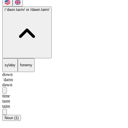
/ˈdaʊn.taɪm/
or /dawn.taim/
sylaby
fonemy
down
ˈdaʊn
dawn
time
taɪm
taim
Noun
(
1
)