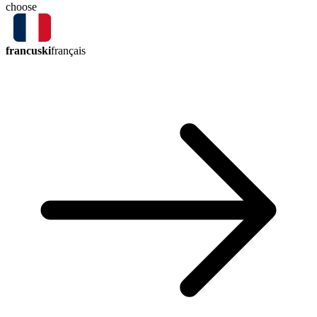
choose
francuski
français