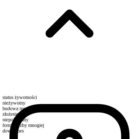
status żywotności
nieżywotny
budowa morfologiczna
złożenie
niepoliczalny
forma liczby mnogiej
downtimes