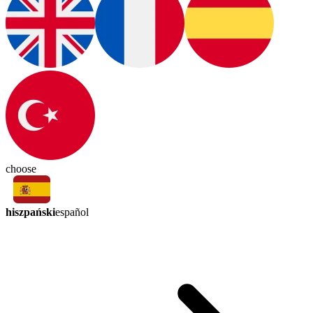
choose
hiszpański
español