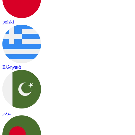
polski
Ελληνικά
اردو