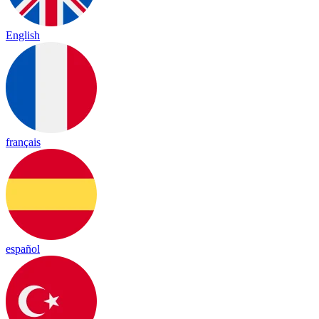
English
français
español