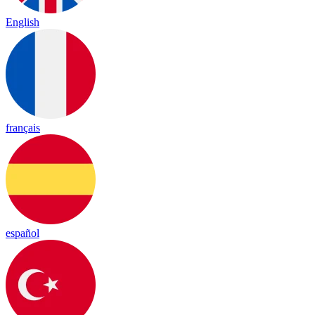
English
français
español