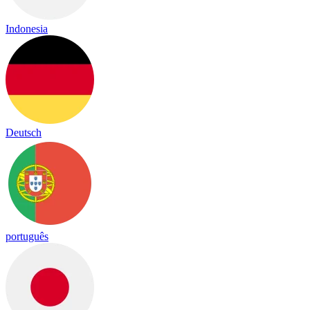
Indonesia
Deutsch
português