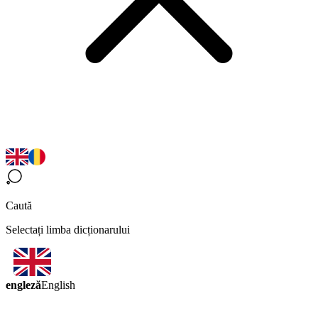
Caută
Selectați limba dicționarului
engleză
English