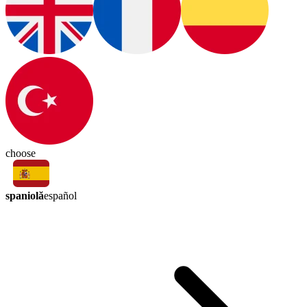
choose
spaniolă
español