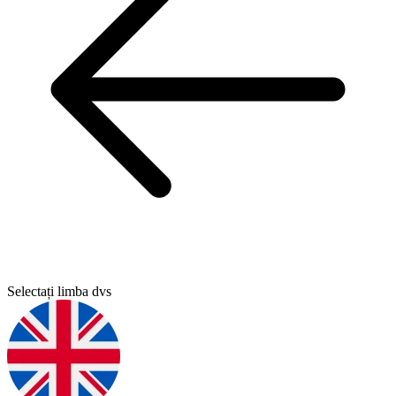
Selectați limba dvs