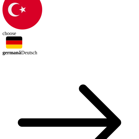
choose
germană
Deutsch