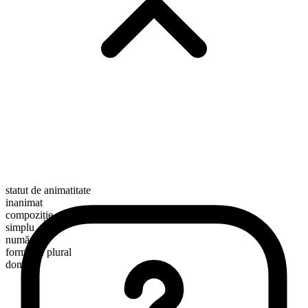
statut de animatitate
inanimat
compoziție morfologică
simplu
numărabil
formă de plural
domes