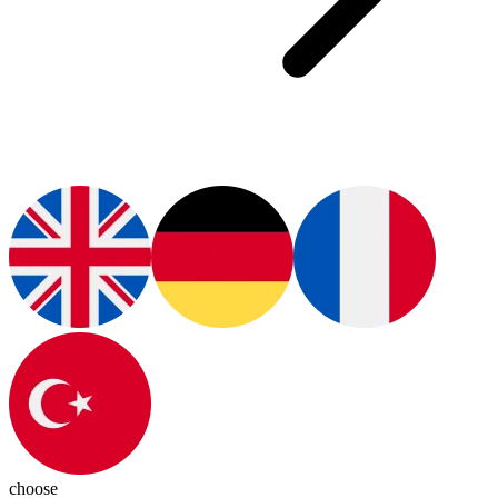
choose