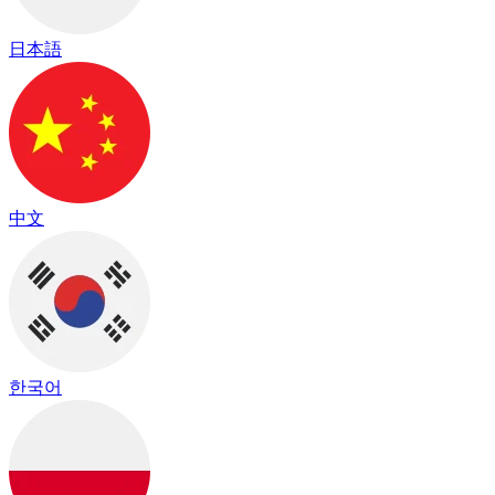
日本語
中文
한국어