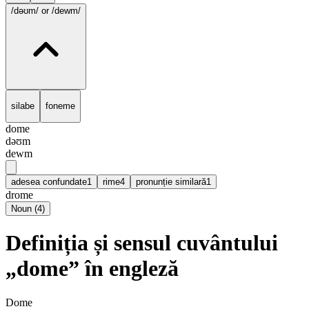
/dəʊm/
or /dewm/
silabe
foneme
dome
dəʊm
dewm
adesea confundate
1
rime
4
pronunție similară
1
drome
Noun
(
4
)
Definiția și sensul cuvântului
„dome” în engleză
Dome