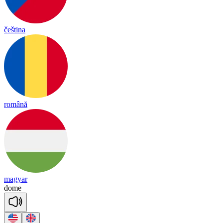
čeština
română
magyar
dome