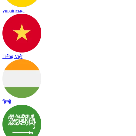
українська
Tiếng Việt
हिन्दी