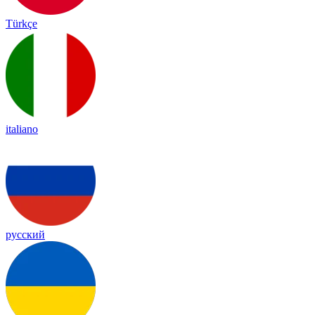
Türkçe
italiano
русский