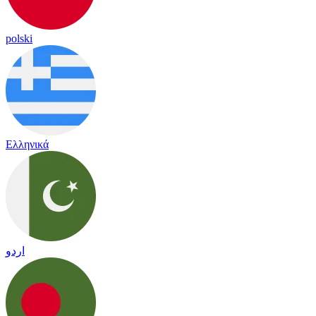
polski
Ελληνικά
اردو