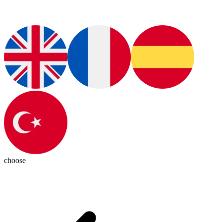
choose