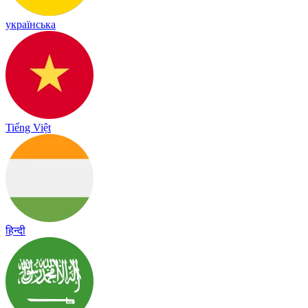
українська
Tiếng Việt
हिन्दी