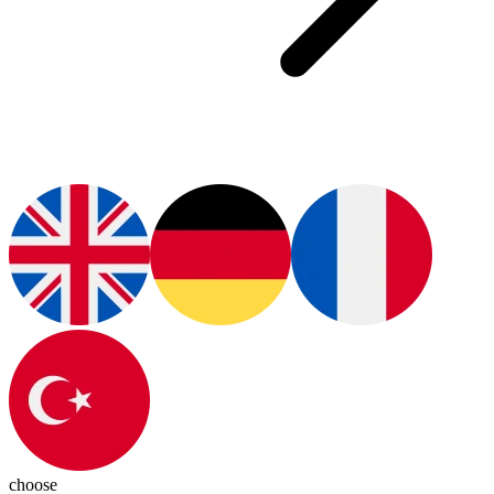
choose