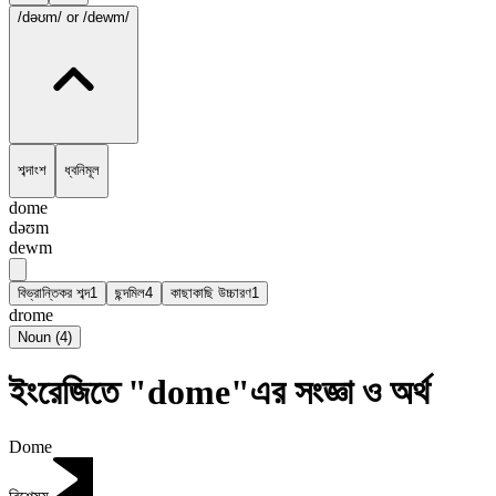
/dəʊm/
or /dewm/
শব্দাংশ
ধ্বনিমূল
dome
dəʊm
dewm
বিভ্রান্তিকর শব্দ
1
ছন্দমিল
4
কাছাকাছি উচ্চারণ
1
drome
Noun
(
4
)
ইংরেজিতে "dome"এর সংজ্ঞা ও অর্থ
Dome
বিশেষ্য