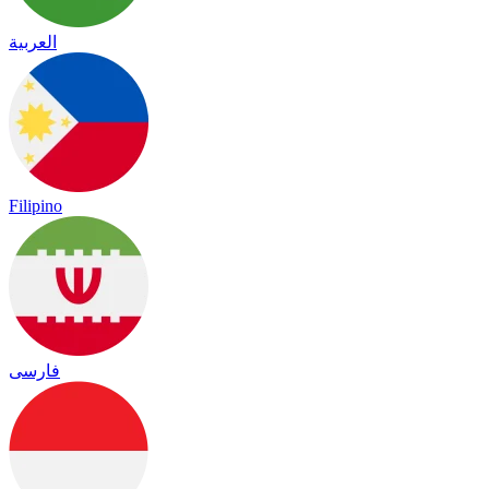
العربية
Filipino
فارسی