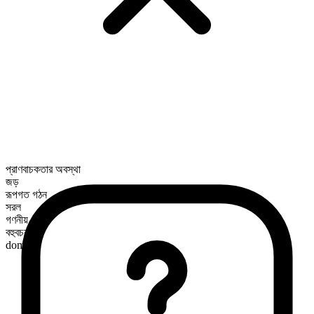
প্রাণবাচকতার অবস্থা
জড়
রূপগত গঠন
সরল
গণনীয়
বহুবচন রূপ
domes