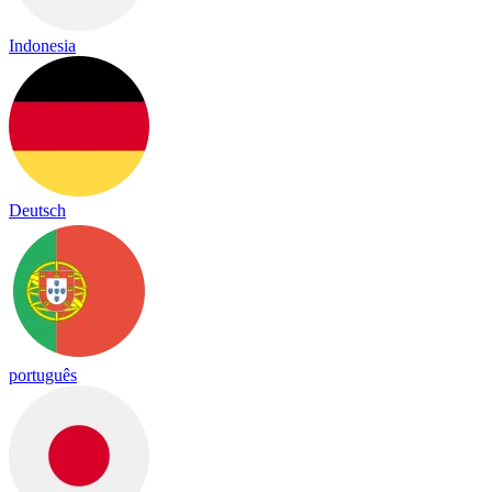
Indonesia
Deutsch
português