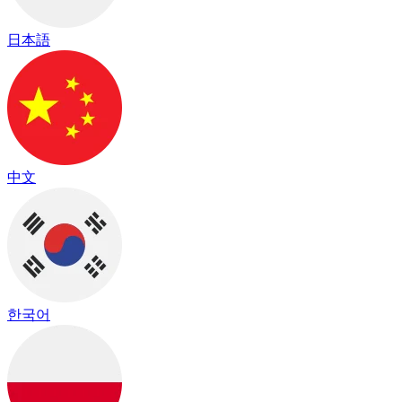
日本語
中文
한국어