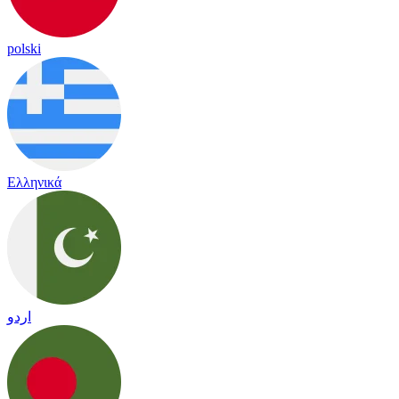
polski
Ελληνικά
اردو