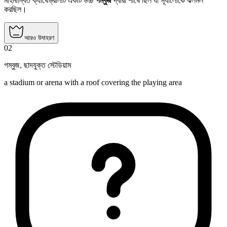
মহিমান্বিত ক্যাথেড্রালটি একটি উচ্চ
গম্বুজ
দ্বারা শীর্ষে ছিল যা সূর্যালোকে ঝলমল
করছিল।
আরও উদাহরণ
02
গম্বুজ
,
ছাদযুক্ত স্টেডিয়াম
a stadium or arena with a roof covering the playing area