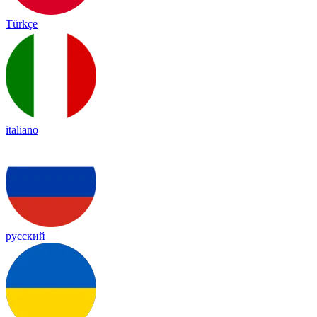
Türkçe
italiano
русский