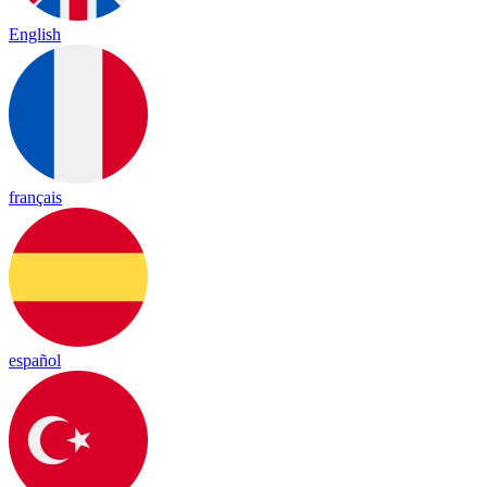
English
français
español