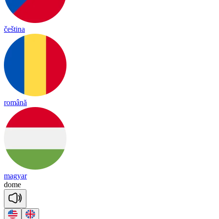
čeština
română
magyar
dome