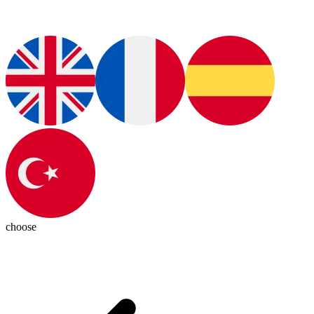
choose