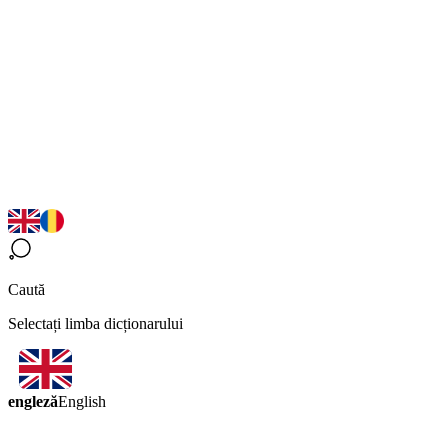
Caută
Selectați limba dicționarului
engleză
English