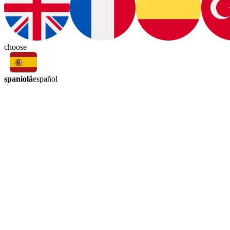
choose
spaniolă
español