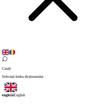
Caută
Selectați limba dicționarului
engleză
English