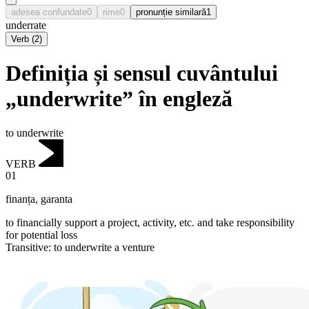
adesea confundate
0
rime
0
pronunție similară
1
underrate
Verb
(
2
)
Definiția și sensul cuvântului
„underwrite” în engleză
to underwrite
VERB
01
finanța
,
garanta
to financially support a project, activity, etc. and take responsibility
for potential loss
Transitive
:
to underwrite
a venture