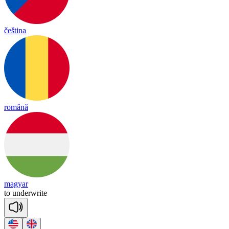
čeština
română
magyar
to
un
der
write