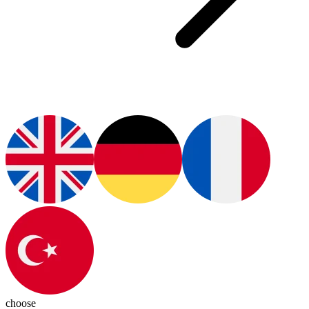
choose