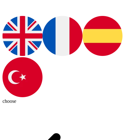
choose