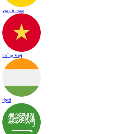
українська
Tiếng Việt
हिन्दी