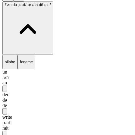
/ˈʌn.də.ˌraɪt/
or /an.dē.rait/
silabe
foneme
un
ˈʌn
an
der
də
dē
write
ˌraɪt
rait