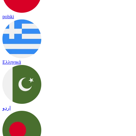
polski
Ελληνικά
اردو