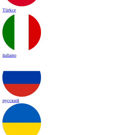
Türkçe
italiano
русский