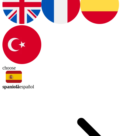
choose
spaniolă
español