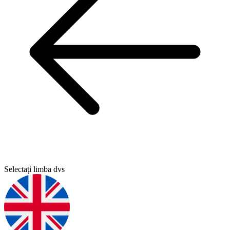
Selectați limba dvs