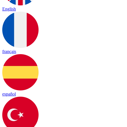
English
français
español