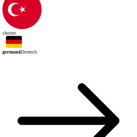
choose
germană
Deutsch