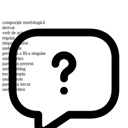
compoziție morfologică
derivat
verb de acțiune
regulat
timpul prezent
underwrite
persoana a III-a singular
underwrites
participiu prezent
underwriting
trecut simplu
underwrote
participiu trecut
underwritten