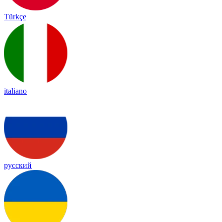
Türkçe
italiano
русский