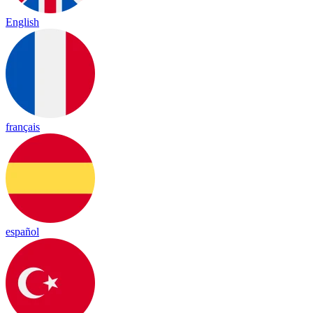
English
français
español