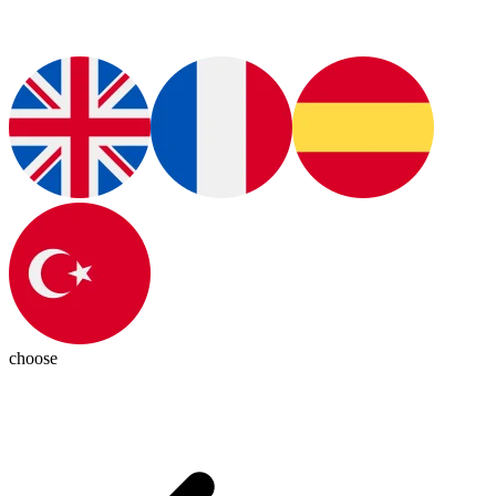
choose