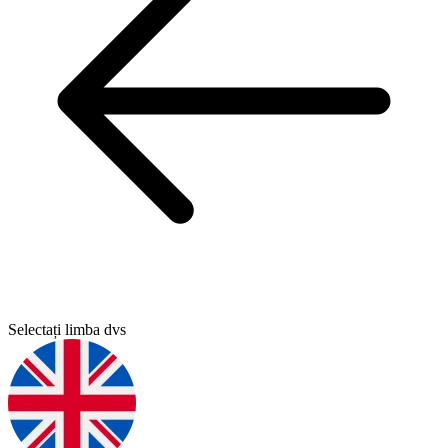
Selectați limba dvs