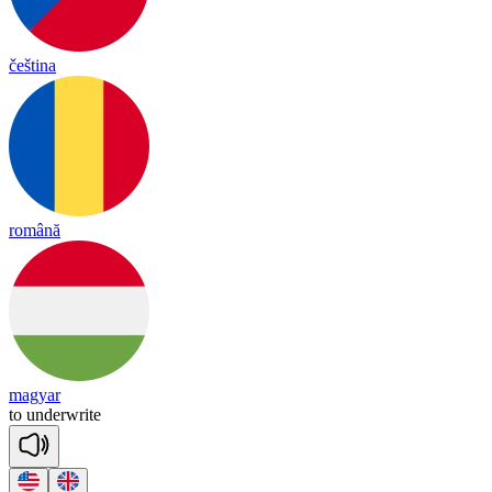
čeština
română
magyar
to
un
der
write