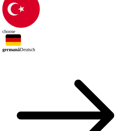
choose
germană
Deutsch