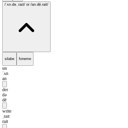
/ˈʌn.də.ˌraɪt/
or /an.dē.rait/
silabe
foneme
un
ˈʌn
an
der
də
dē
write
ˌraɪt
rait