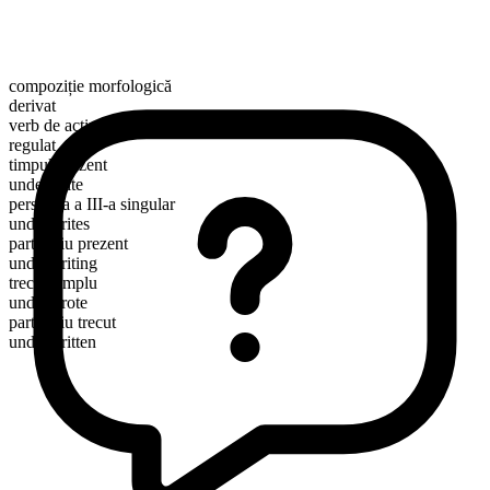
compoziție morfologică
derivat
verb de acțiune
regulat
timpul prezent
underwrite
persoana a III-a singular
underwrites
participiu prezent
underwriting
trecut simplu
underwrote
participiu trecut
underwritten