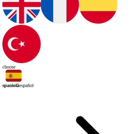
choose
spaniolă
español