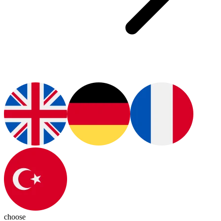
choose