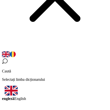
Caută
Selectați limba dicționarului
engleză
English