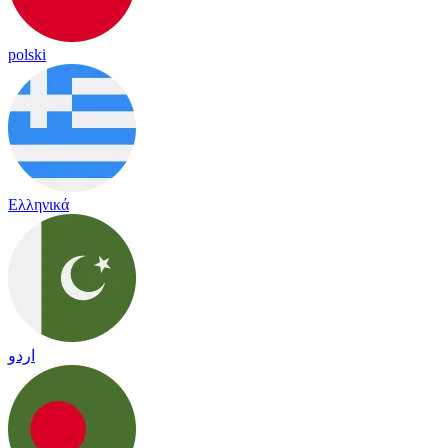
polski
Ελληνικά
اردو