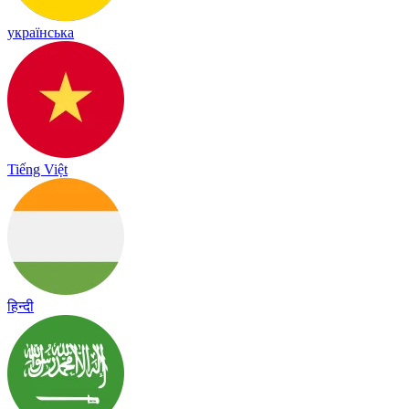
українська
Tiếng Việt
हिन्दी