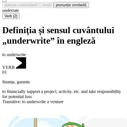
adesea confundate
0
rime
0
pronunție similară
1
underrate
Verb
(
2
)
Definiția și sensul cuvântului
„underwrite” în engleză
to underwrite
VERB
01
finanța
,
garanta
to financially support a project, activity, etc. and take responsibility
for potential loss
Transitive
:
to underwrite
a venture