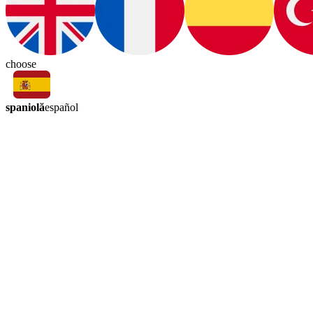
choose
spaniolă
español