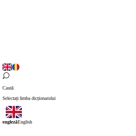
Caută
Selectați limba dicționarului
engleză
English