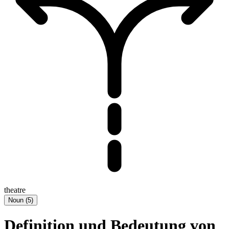
theatre
Noun
(
5
)
Definition und Bedeutung von