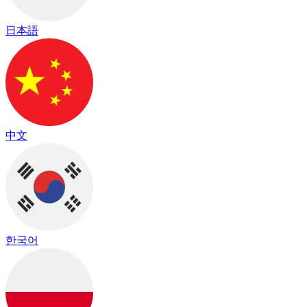
日本語
中文
한국어