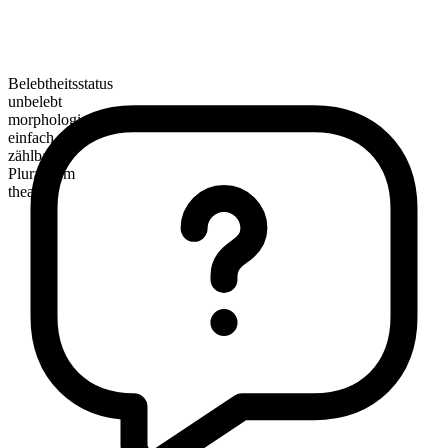
Belebtheitsstatus
unbelebt
morphologische Zusammensetzung
einfach
zählbar
Pluralform
theaters