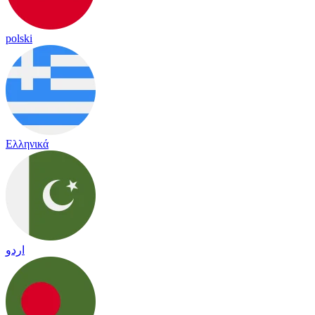
polski
Ελληνικά
اردو