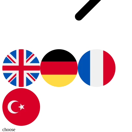
choose