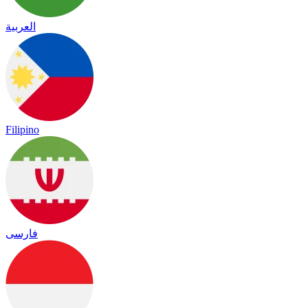
العربية
Filipino
فارسی