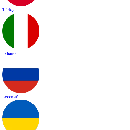
Türkçe
italiano
русский