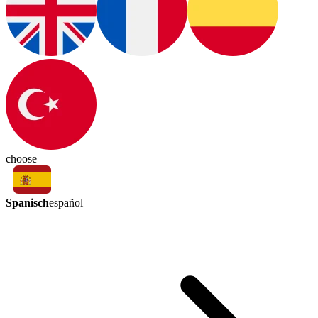
choose
Spanisch
español