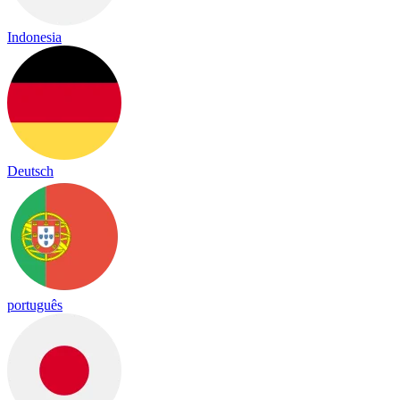
Indonesia
Deutsch
português