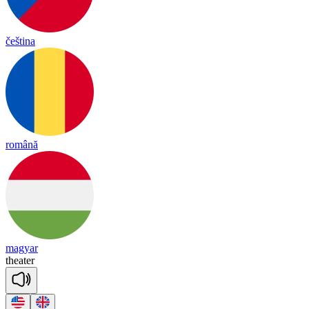
čeština
română
magyar
thea
ter