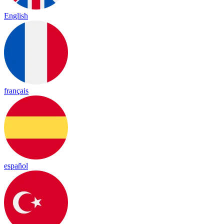
English
français
español