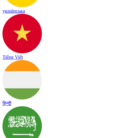
українська
Tiếng Việt
हिन्दी