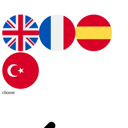
choose