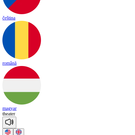
čeština
română
magyar
thea
ter