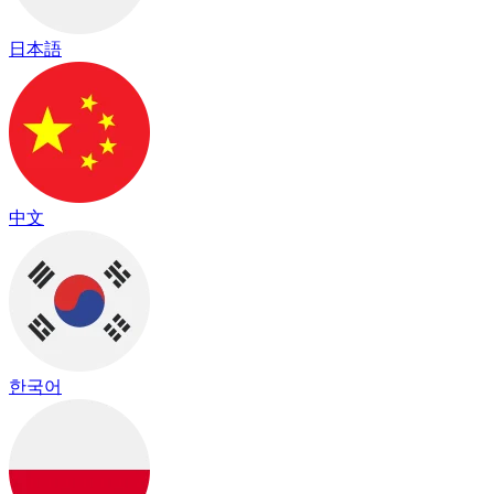
日本語
中文
한국어