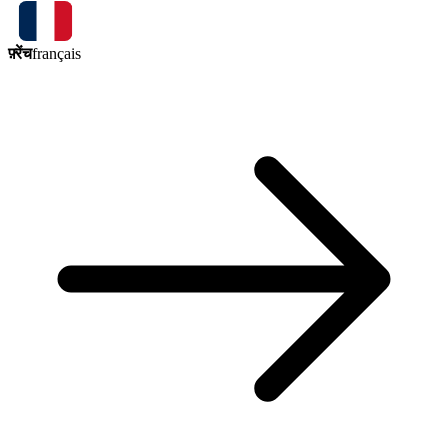
फ़्रेंच
français