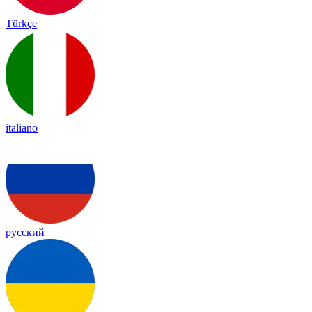
Türkçe
italiano
русский