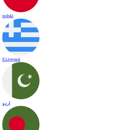
polski
Ελληνικά
اردو