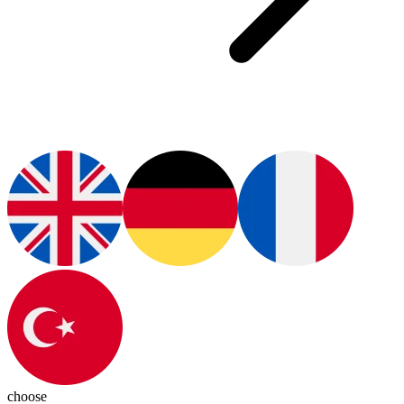
choose