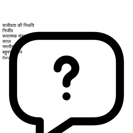
सजीवता की स्थिति
निर्जीव
रूपात्मक संरचना
सरल
गणनीय
बहुवचन रूप
theaters