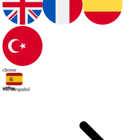
choose
स्पेनिश
español