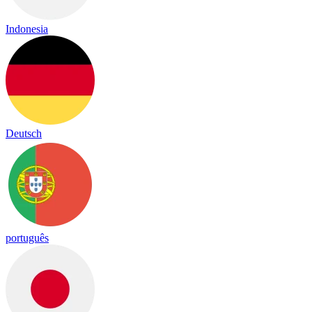
Indonesia
Deutsch
português