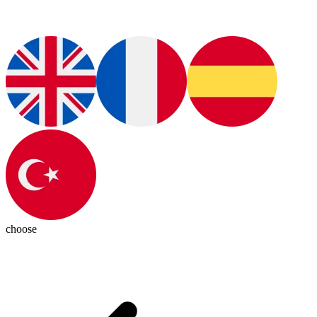
choose