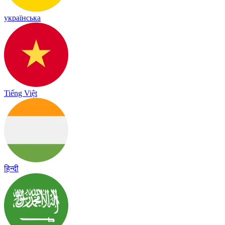
українська
Tiếng Việt
हिन्दी