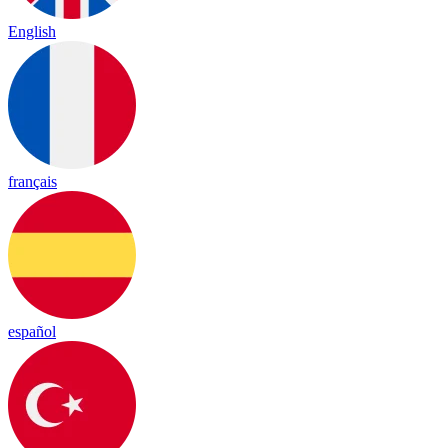
English
français
español