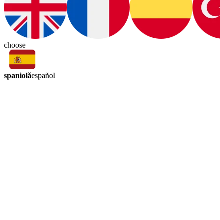
choose
spaniolă
español