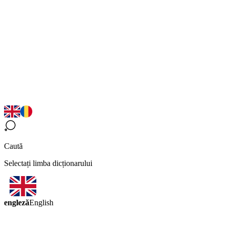
Caută
Selectați limba dicționarului
engleză
English