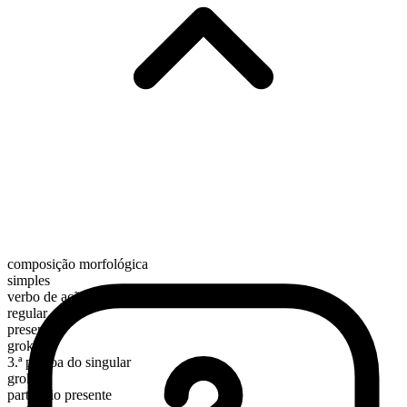
composição morfológica
simples
verbo de ação
regular
presente
grok
3.ª pessoa do singular
groks
particípio presente