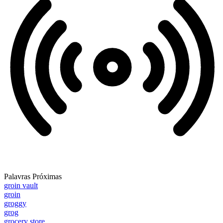
Palavras Próximas
groin vault
groin
groggy
grog
grocery store