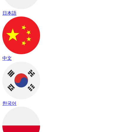
日本語
中文
한국어