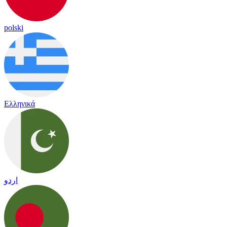
polski
Ελληνικά
اردو