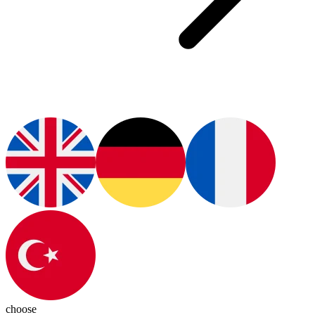
choose