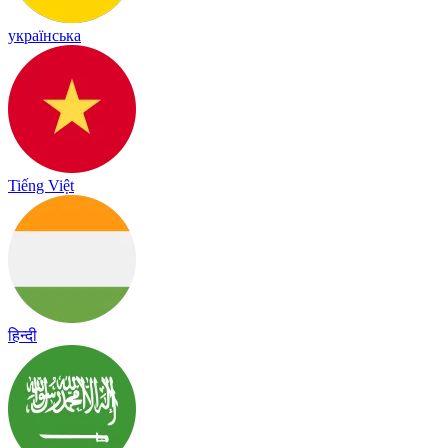
українська
Tiếng Việt
हिन्दी