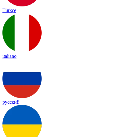
Türkçe
italiano
русский