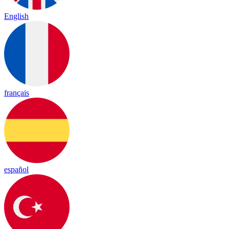
English
français
español