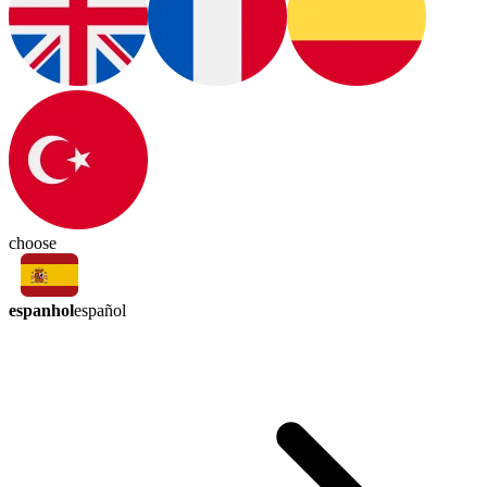
choose
espanhol
español