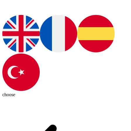
choose