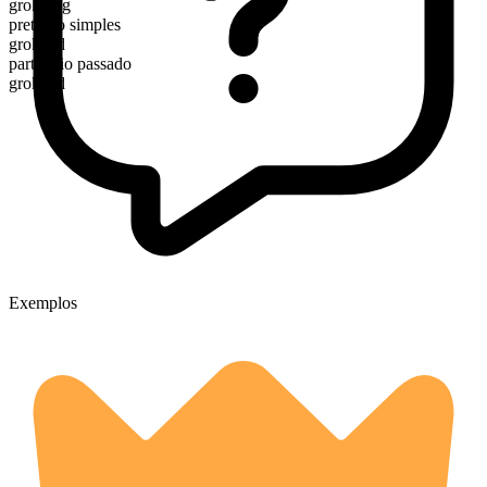
grokking
pretérito simples
grokked
particípio passado
grokked
Exemplos