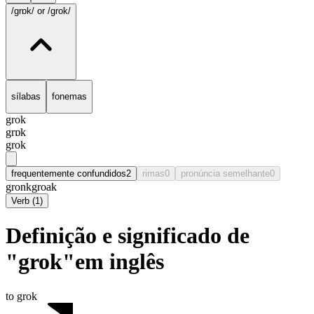
/grɒk/
or /grok/
sílabas
fonemas
grok
grɒk
grok
frequentemente confundidos
2
rimas
0
pronúncia semelhante
0
gronk
groak
Verb
(
1
)
Definição e significado de
"grok"em inglês
to grok