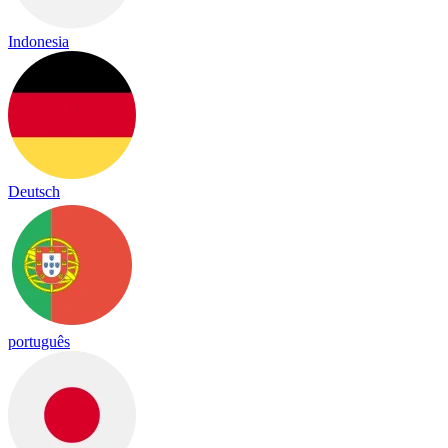
Indonesia
Deutsch
português