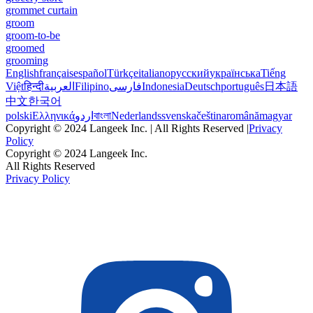
grommet curtain
groom
groom-to-be
groomed
grooming
English
français
español
Türkçe
italiano
русский
українська
Tiếng
Việt
हिन्दी
العربية
Filipino
فارسی
Indonesia
Deutsch
português
日本語
中文
한국어
polski
Ελληνικά
اردو
বাংলা
Nederlands
svenska
čeština
română
magyar
Copyright © 2024 Langeek Inc. | All Rights Reserved |
Privacy
Policy
Copyright © 2024 Langeek Inc.
All Rights Reserved
Privacy Policy