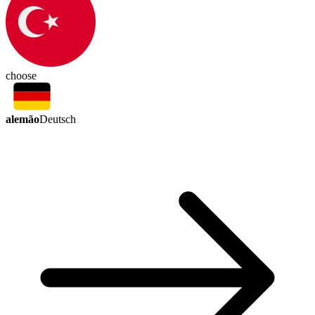
choose
alemão
Deutsch