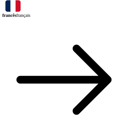
francês
français