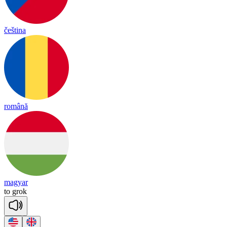
čeština
română
magyar
to
grok