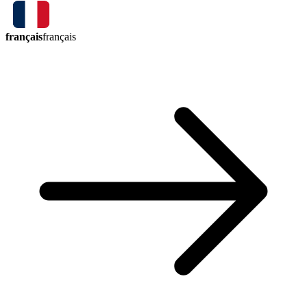
français
français