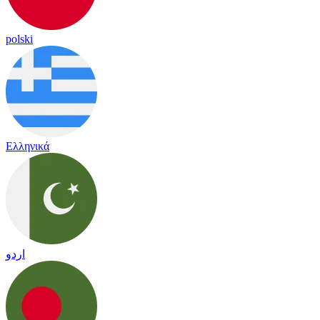
polski
Ελληνικά
اردو