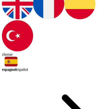
choose
espagnol
español