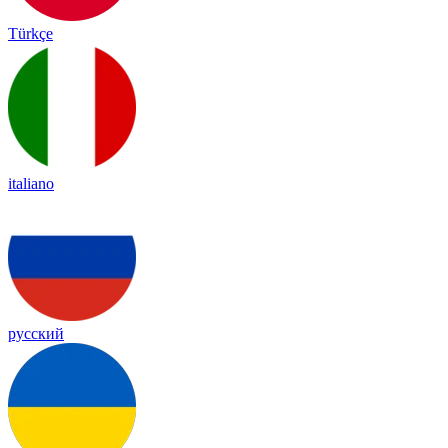
Türkçe
italiano
русский