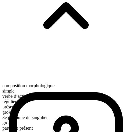
composition morphologique
simple
verbe d’action
régulier
présent
grok
3e personne du singulier
groks
participe présent