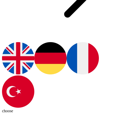
choose