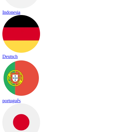
Indonesia
Deutsch
português