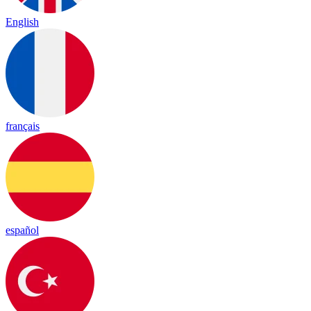
English
français
español