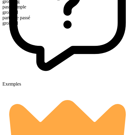
grokking
passé simple
grokked
participe passé
grokked
Exemples