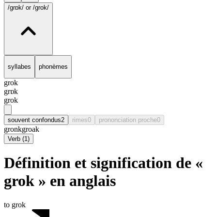
/grɒk/
or /grok/
syllabes
phonèmes
grok
grɒk
grok
souvent confondus
2
rimes
0
prononciation proche
0
gronk
groak
Verb
(
1
)
Définition et signification de «
grok » en anglais
to grok