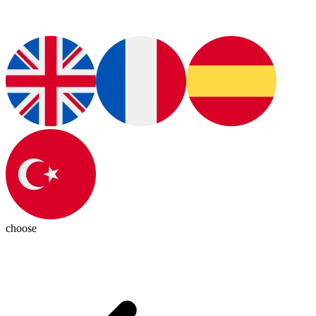
choose