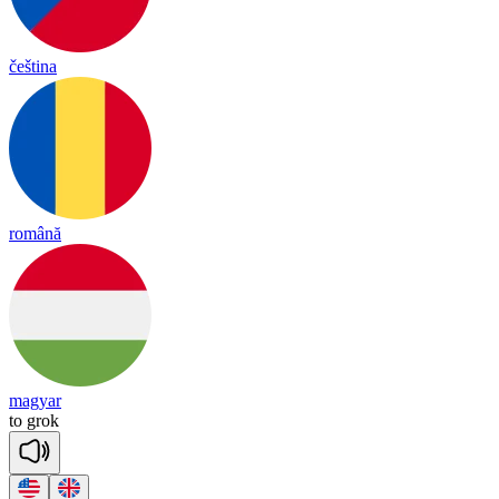
čeština
română
magyar
to
grok