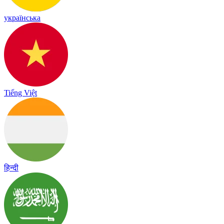
українська
Tiếng Việt
हिन्दी