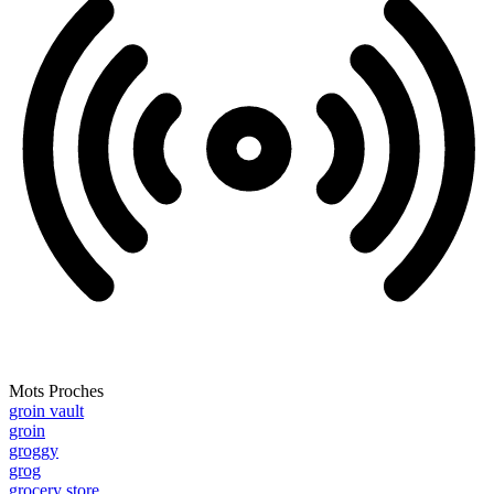
Mots Proches
groin vault
groin
groggy
grog
grocery store