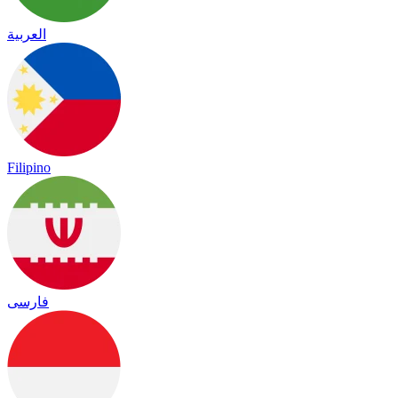
العربية
Filipino
فارسی