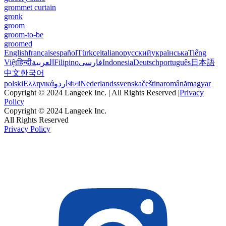
grommet curtain
gronk
groom
groom-to-be
groomed
English
français
español
Türkçe
italiano
русский
українська
Tiếng
Việt
हिन्दी
العربية
Filipino
فارسی
Indonesia
Deutsch
português
日本語
中文
한국어
polski
Ελληνικά
اردو
বাংলা
Nederlands
svenska
čeština
română
magyar
Copyright © 2024 Langeek Inc. | All Rights Reserved |
Privacy
Policy
Copyright © 2024 Langeek Inc.
All Rights Reserved
Privacy Policy