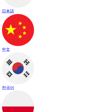
日本語
中文
한국어