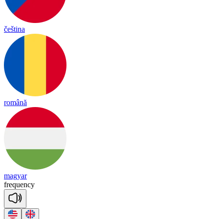
čeština
română
magyar
freq
uen
cy