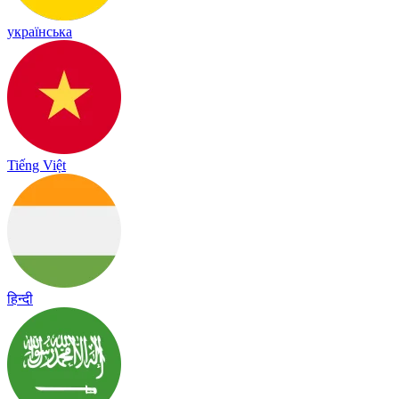
українська
Tiếng Việt
हिन्दी