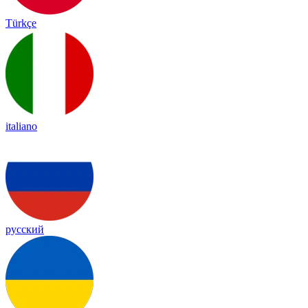
Türkçe
italiano
русский