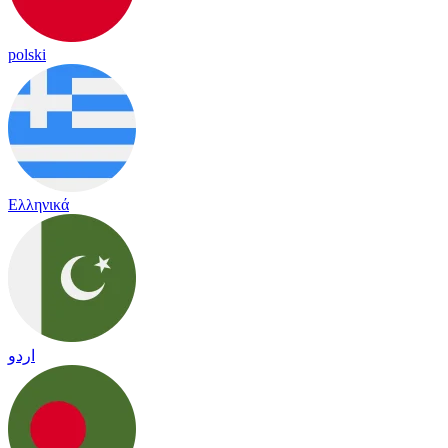
polski
Ελληνικά
اردو