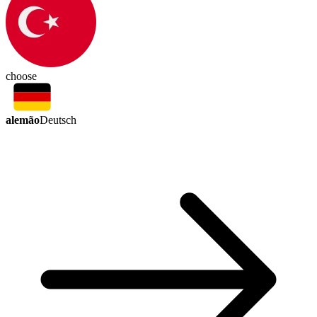
choose
alemão
Deutsch