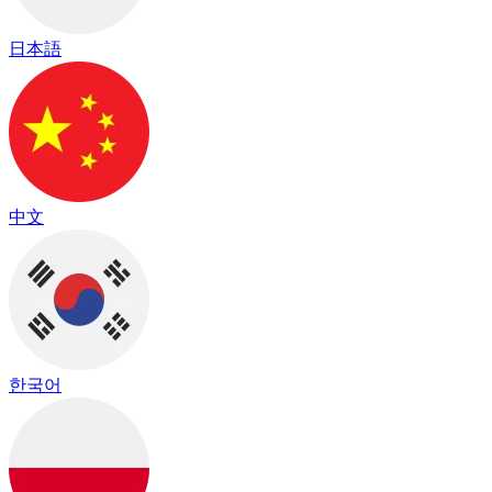
日本語
中文
한국어