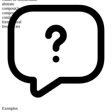
abstrato
composição morfológica
composto
contável
forma plural
frequencies
Exemplos