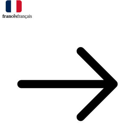
francês
français