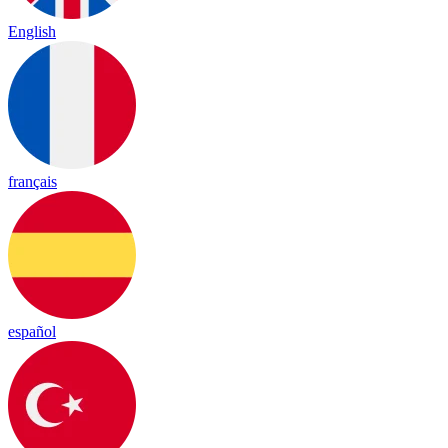
English
français
español