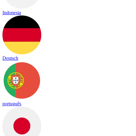
Indonesia
Deutsch
português