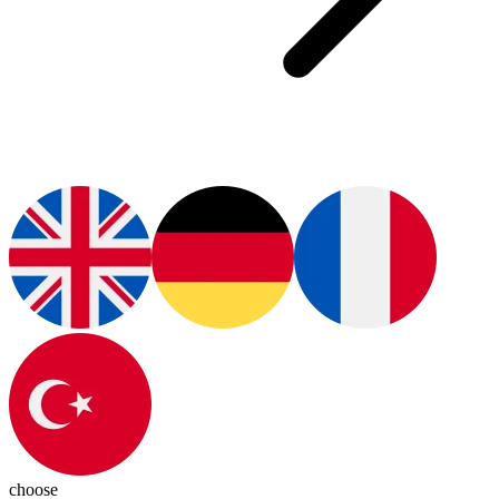
choose