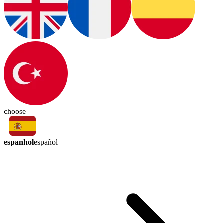
choose
espanhol
español