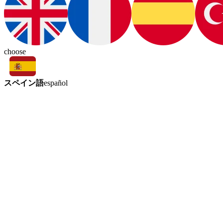
choose
スペイン語
español