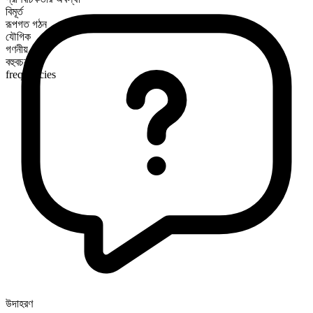
বিমূর্ত
রূপগত গঠন
যৌগিক
গণনীয়
বহুবচন রূপ
frequencies
উদাহরণ