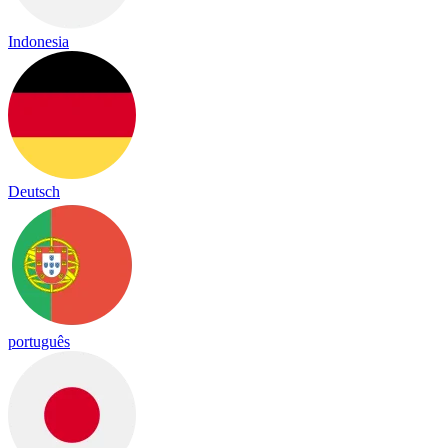
Indonesia
Deutsch
português