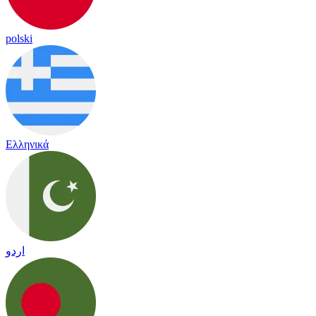
polski
Ελληνικά
اردو