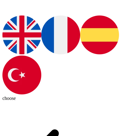
choose