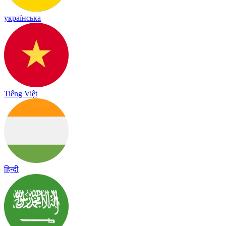
українська
Tiếng Việt
हिन्दी