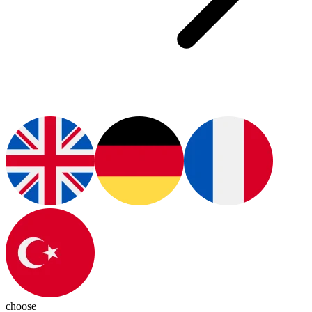
choose