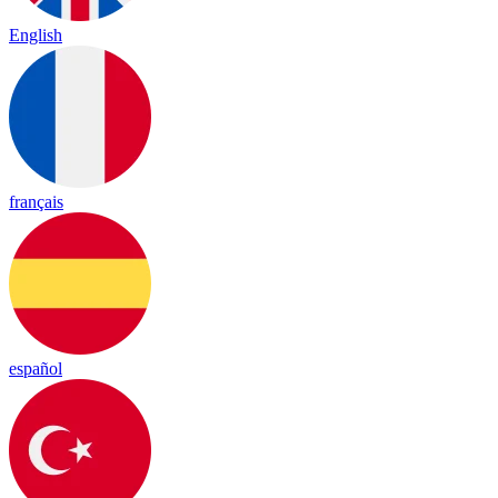
English
français
español