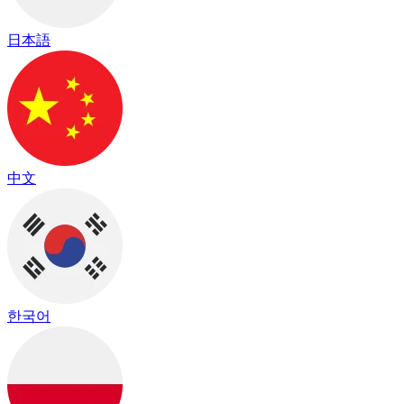
日本語
中文
한국어