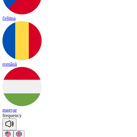
čeština
română
magyar
freq
uen
cy