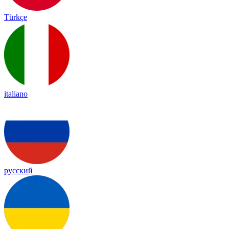
Türkçe
italiano
русский