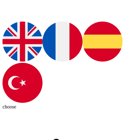
choose