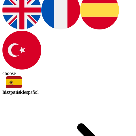
choose
hiszpański
español