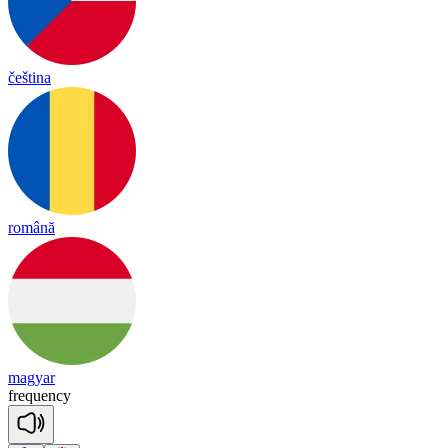
čeština
română
magyar
freq
uen
cy