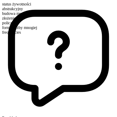
status żywotności
abstrakcyjny
budowa morfologiczna
złożenie
policzalny
forma liczby mnogiej
frequencies