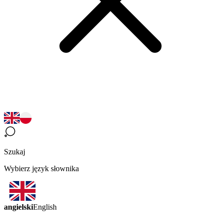
Szukaj
Wybierz język słownika
angielski
English