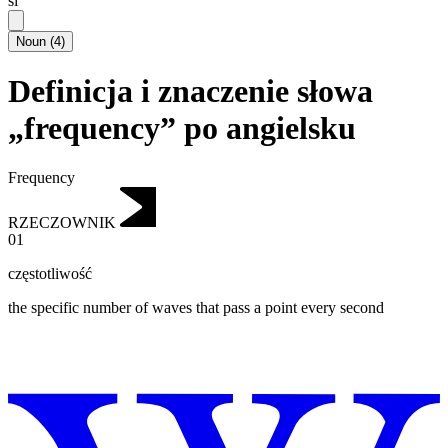
si
Noun
(
4
)
Definicja i znaczenie słowa
„frequency” po angielsku
Frequency
RZECZOWNIK
01
częstotliwość
the specific number of waves that pass a point every second