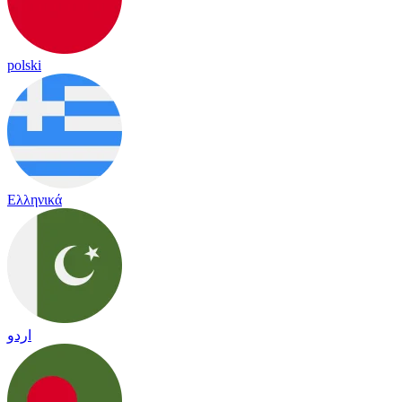
polski
Ελληνικά
اردو