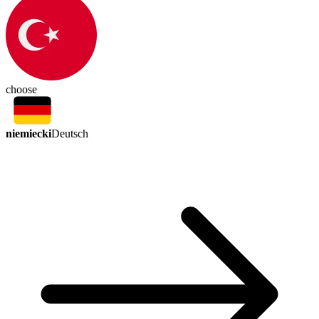
choose
niemiecki
Deutsch