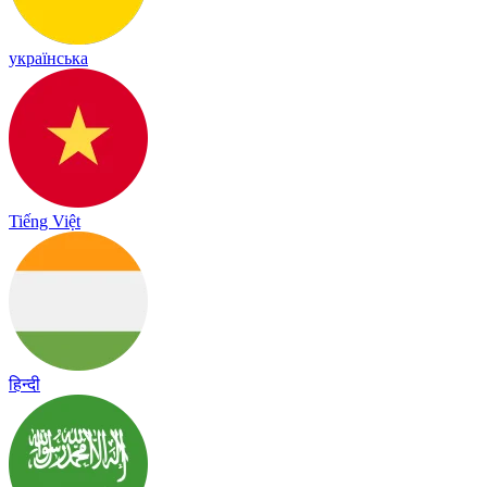
українська
Tiếng Việt
हिन्दी