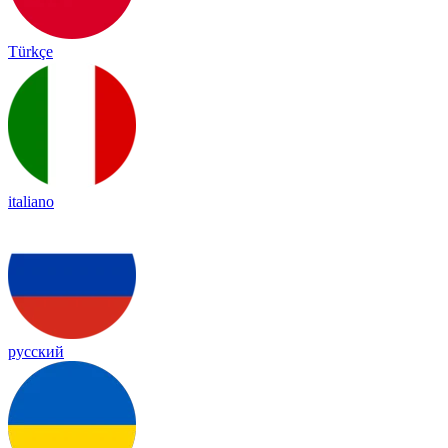
Türkçe
italiano
русский