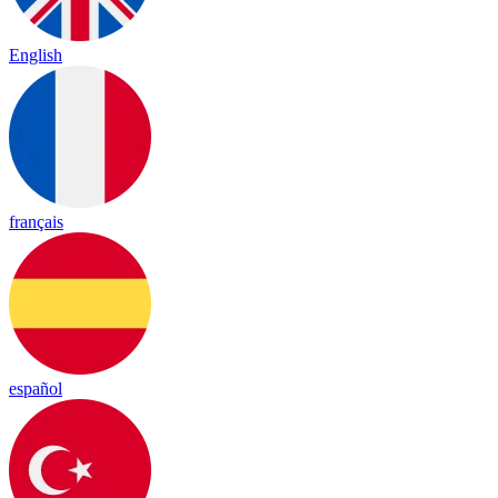
English
français
español