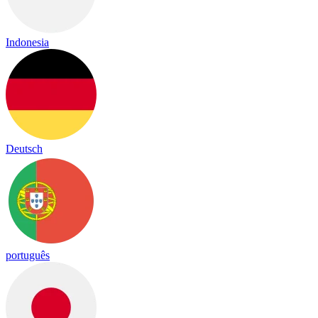
Indonesia
Deutsch
português