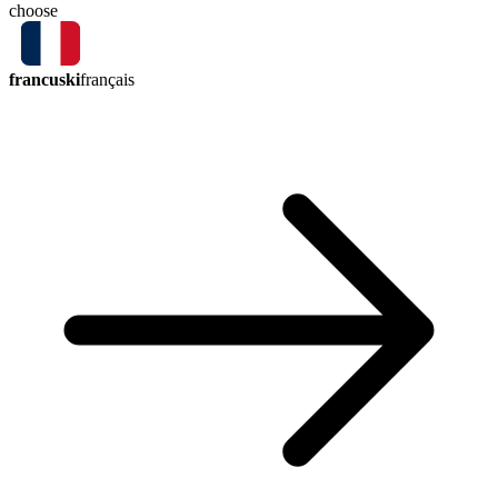
choose
francuski
français