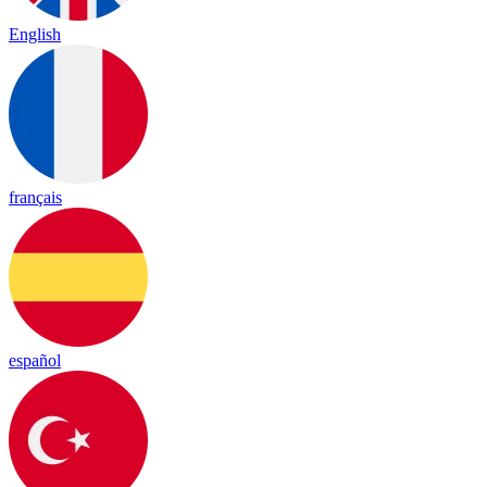
English
français
español