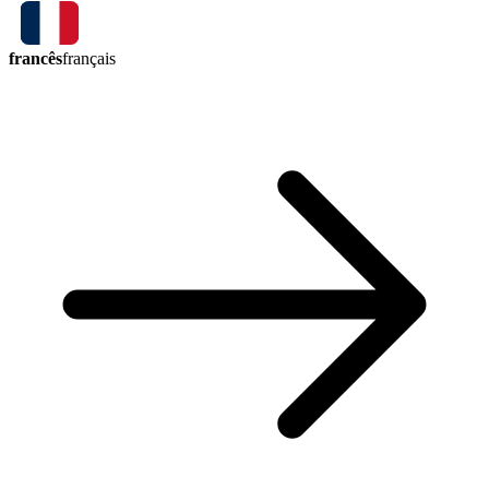
francês
français