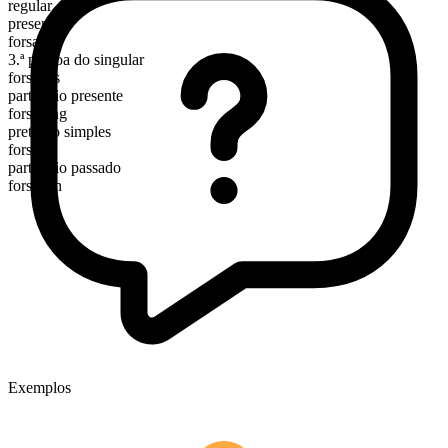
regular
presente
forsake
3.ª pessoa do singular
forsakes
particípio presente
forsaking
pretérito simples
forsook
particípio passado
forsaken
Exemplos