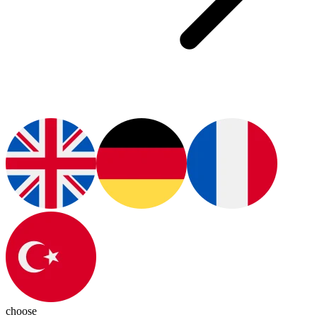
choose