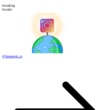
forsaking
forsake
@langeek.co