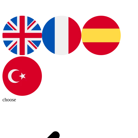
choose