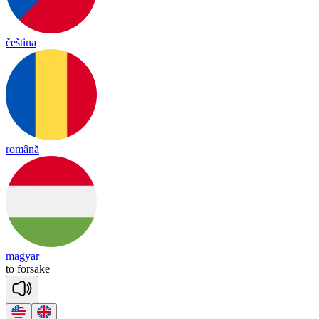
čeština
română
magyar
to
for
sake