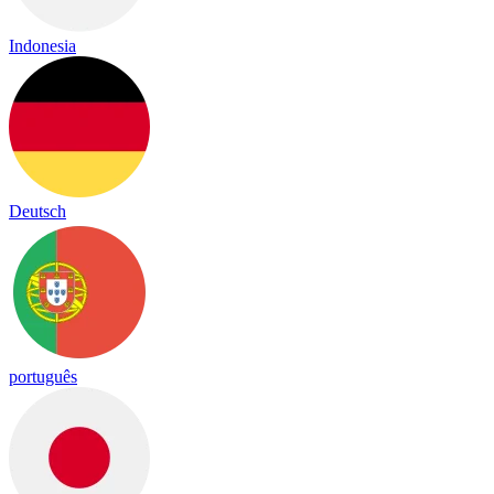
Indonesia
Deutsch
português