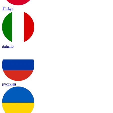
Türkçe
italiano
русский