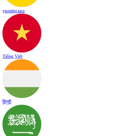
українська
Tiếng Việt
हिन्दी