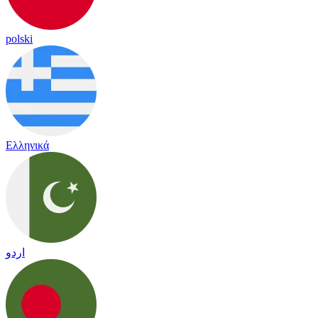
polski
Ελληνικά
اردو