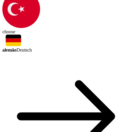
choose
alemão
Deutsch