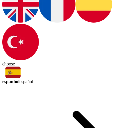
choose
espanhol
español