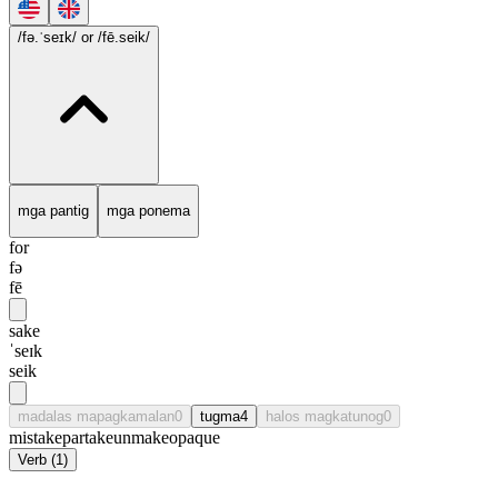
/fə.ˈseɪk/
or /fē.seik/
mga pantig
mga ponema
for
fə
fē
sake
ˈseɪk
seik
madalas mapagkamalan
0
tugma
4
halos magkatunog
0
mistake
partake
unmake
opaque
Verb
(
1
)