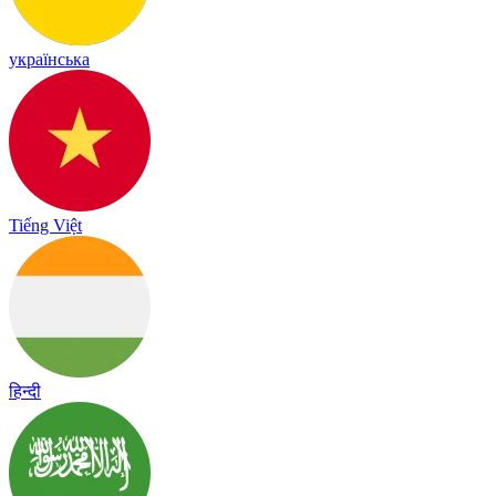
українська
Tiếng Việt
हिन्दी