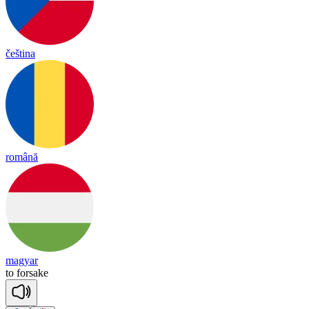
čeština
română
magyar
to
for
sake