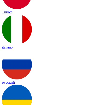
Türkçe
italiano
русский