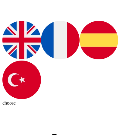
choose