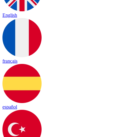
English
français
español