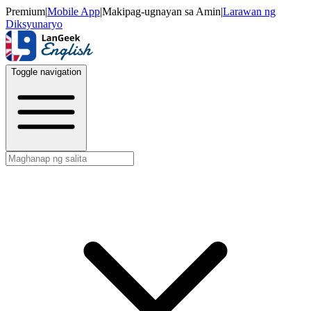
Premium
|
Mobile App
|
Makipag-ugnayan sa Amin
|
Larawan ng
Diksyunaryo
Toggle navigation