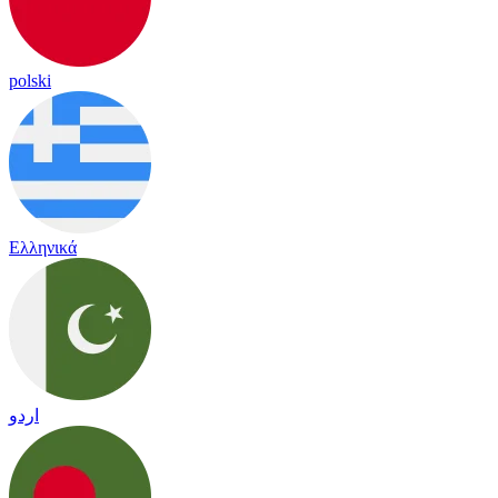
polski
Ελληνικά
اردو