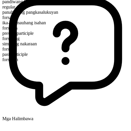
pandiwang kilos
regular
panahunang pangkasalukuyan
forsake
ika-3 panauhang isahan
forsakes
present participle
forsaking
simpleng nakaraan
forsook
past participle
forsaken
Mga Halimbawa