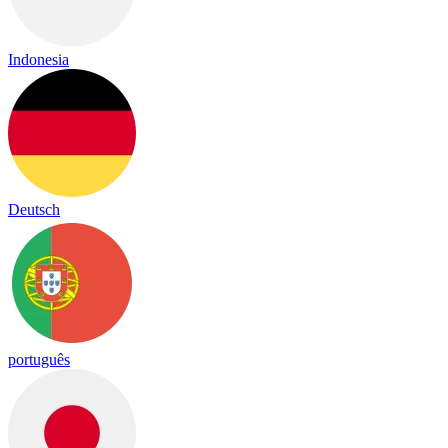
Indonesia
Deutsch
português