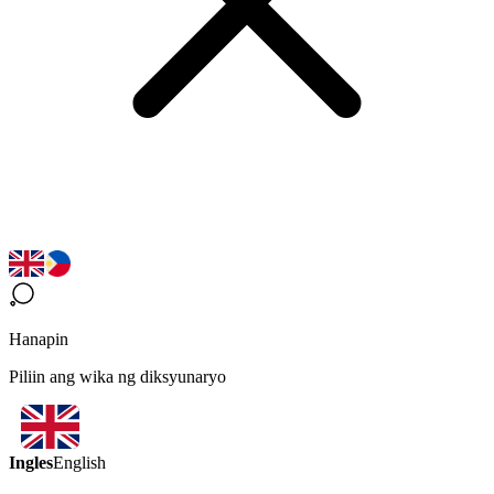
Hanapin
Piliin ang wika ng diksyunaryo
Ingles
English