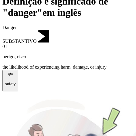
Definição e significado de
"danger"em inglês
Danger
SUBSTANTIVO
01
perigo
,
risco
the likelihood of experiencing harm, damage, or injury
safety