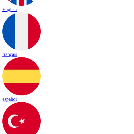
English
français
español