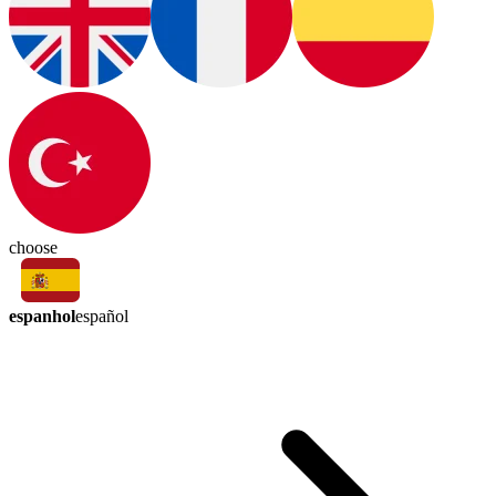
choose
espanhol
español