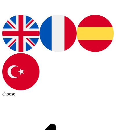
choose