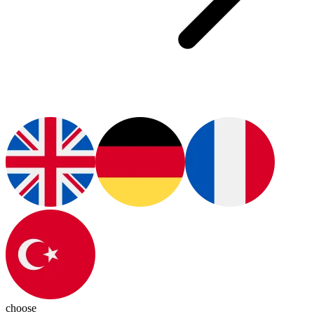
choose