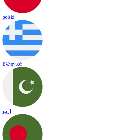
polski
Ελληνικά
اردو