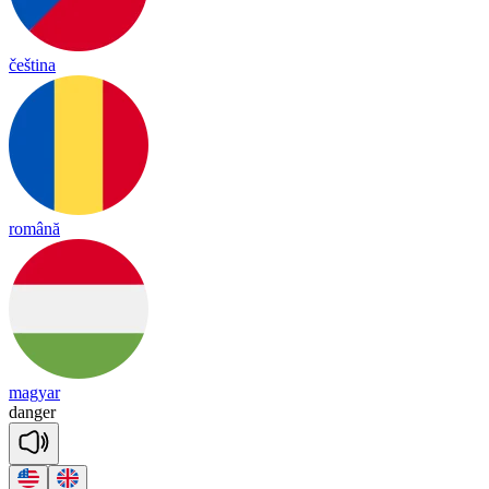
čeština
română
magyar
dan
ger