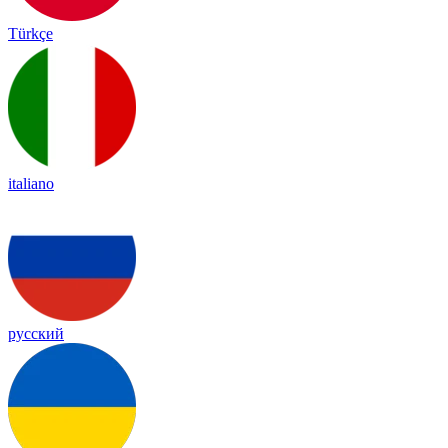
Türkçe
italiano
русский