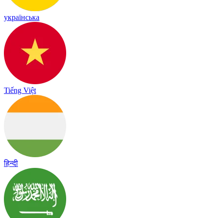
українська
Tiếng Việt
हिन्दी