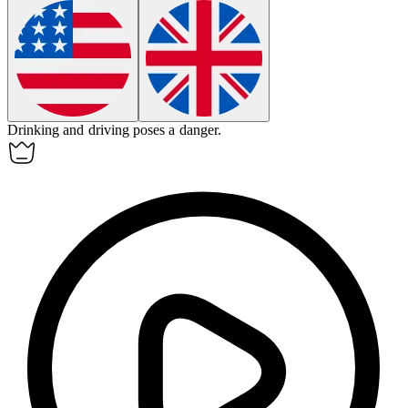
Drinking and driving poses a
danger
.