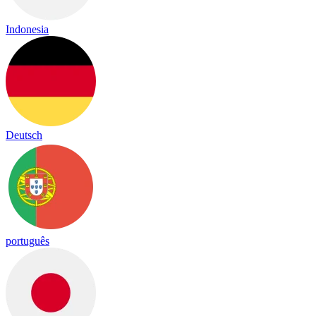
Indonesia
Deutsch
português