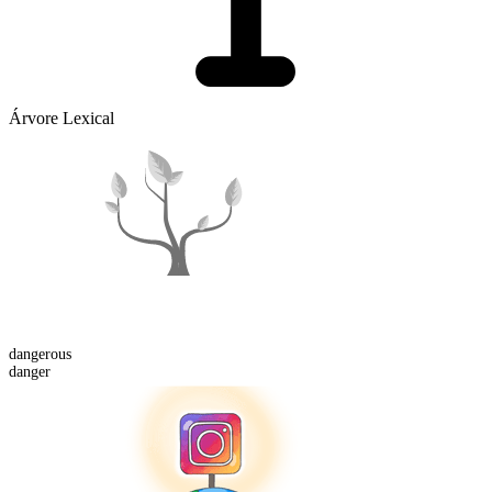
Árvore Lexical
danger
ous
danger