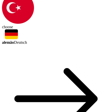
choose
alemão
Deutsch