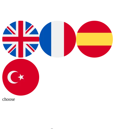
choose