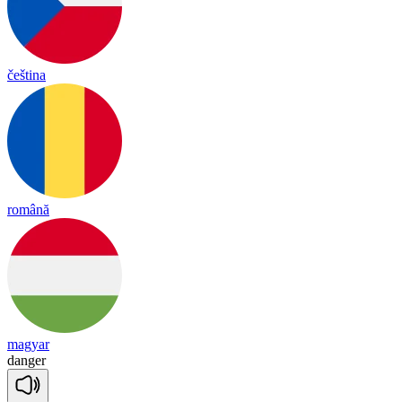
čeština
română
magyar
dan
ger