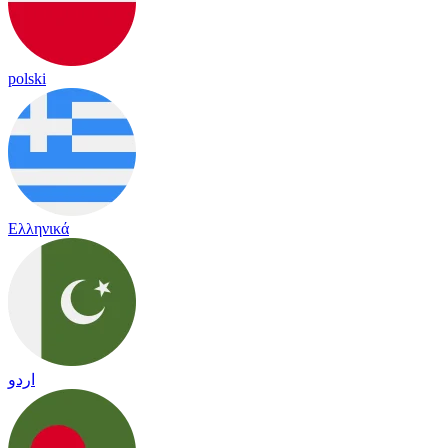
polski
Ελληνικά
اردو