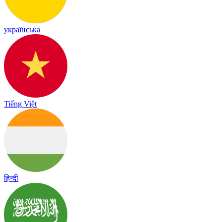
українська
Tiếng Việt
हिन्दी