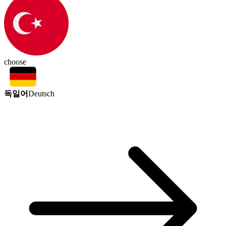
choose
독일어
Deutsch