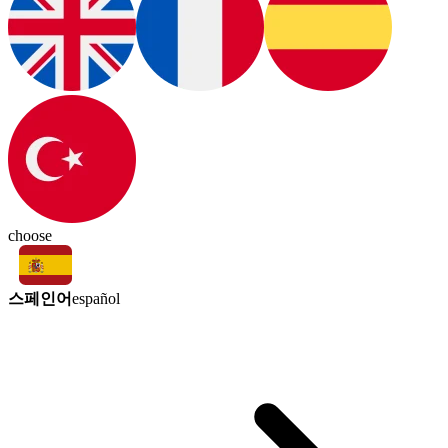
choose
스페인어
español