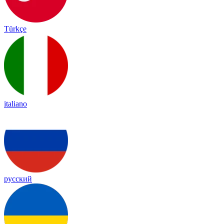
Türkçe
italiano
русский