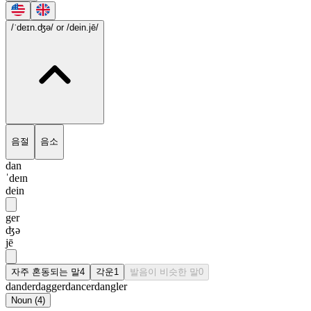
/ˈdeɪn.ʤə/
or /dein.jē/
음절
음소
dan
ˈdeɪn
dein
ger
ʤə
jē
자주 혼동되는 말
4
각운
1
발음이 비슷한 말
0
dander
dagger
dancer
dangler
Noun
(
4
)