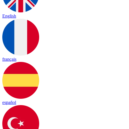
English
français
español