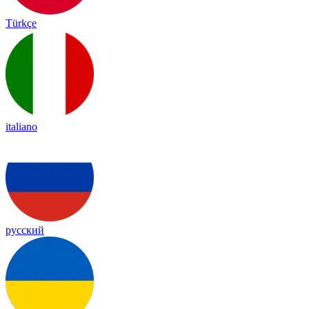
Türkçe
italiano
русский