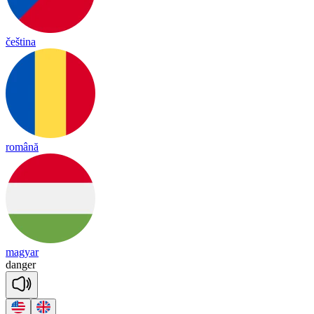
čeština
română
magyar
dan
ger