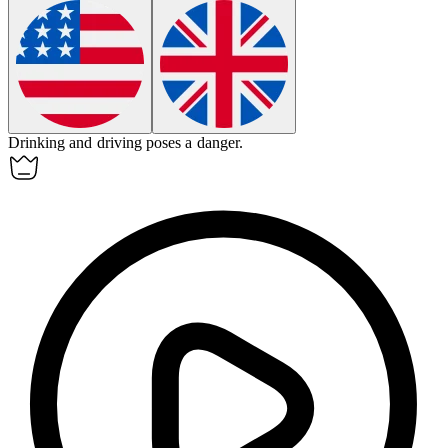
Drinking and driving poses a
danger
.