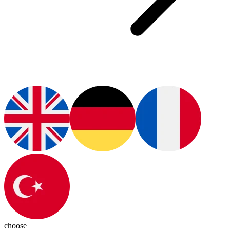
choose