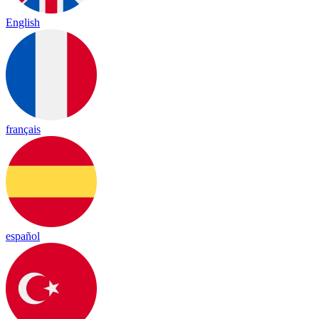
English
français
español