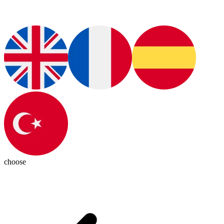
choose