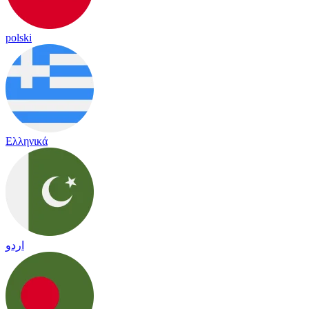
polski
Ελληνικά
اردو