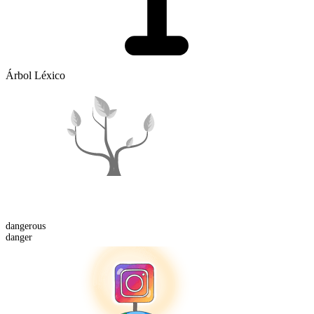
Árbol Léxico
danger
ous
danger