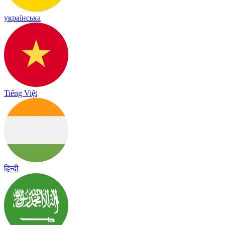
українська
Tiếng Việt
हिन्दी