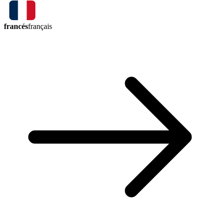
francés
français