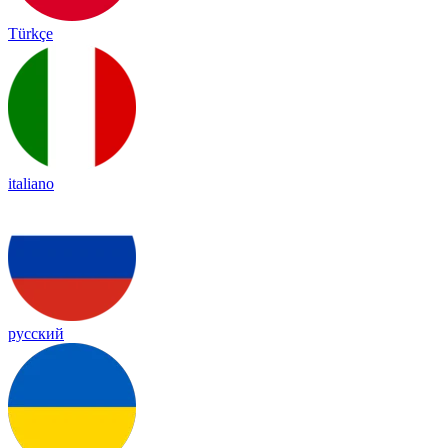
Türkçe
italiano
русский