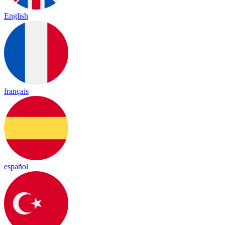
English
français
español