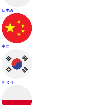
日本語
中文
한국어