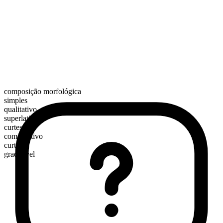
composição morfológica
simples
qualitativo
superlativo
curtest
comparativo
curter
graduável