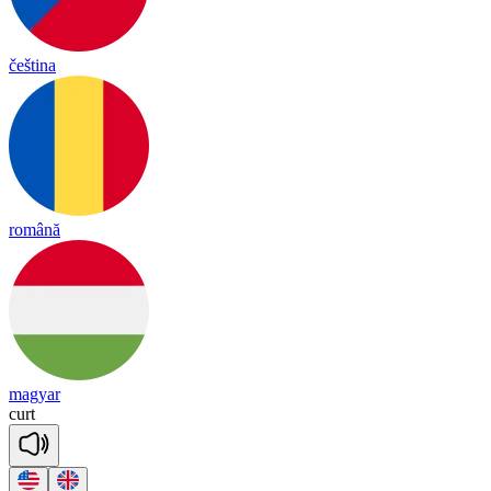
čeština
română
magyar
curt