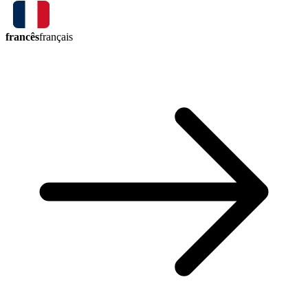
francês
français