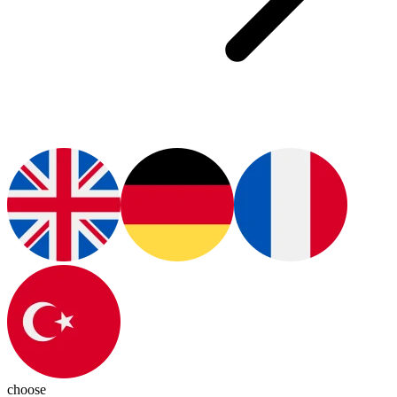
choose