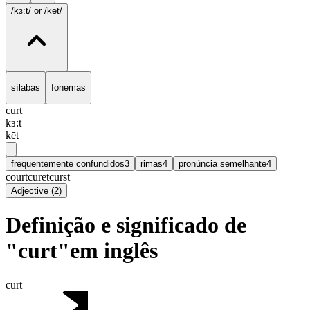
/kɜ:t/
or /kēt/
sílabas
fonemas
curt
kɜ:t
kēt
frequentemente confundidos
3
rimas
4
pronúncia semelhante
4
court
curet
curst
Adjective
(
2
)
Definição e significado de
"curt"em inglês
curt