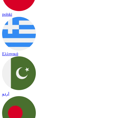
polski
Ελληνικά
اردو