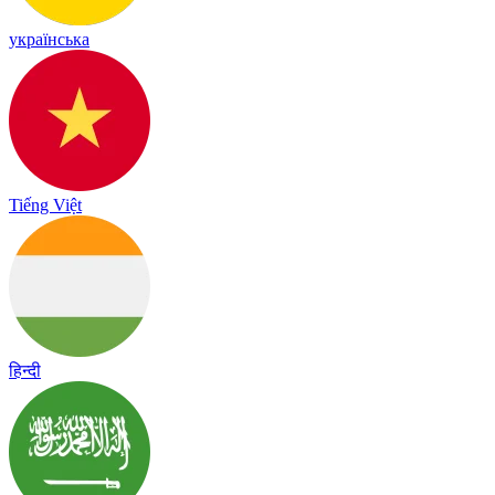
українська
Tiếng Việt
हिन्दी