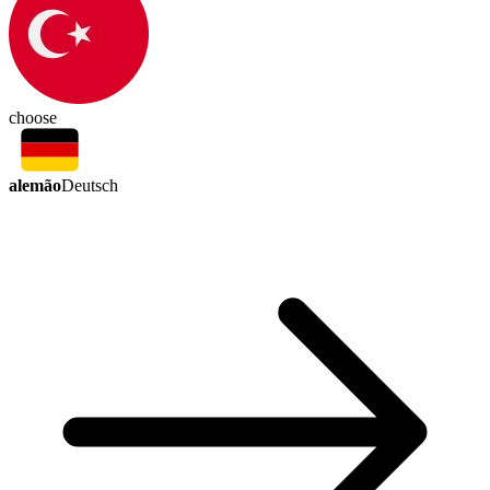
choose
alemão
Deutsch