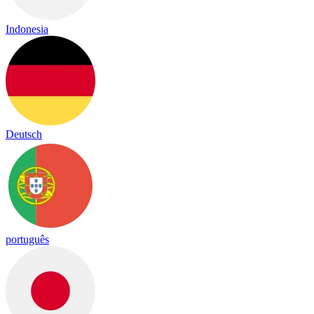
Indonesia
Deutsch
português