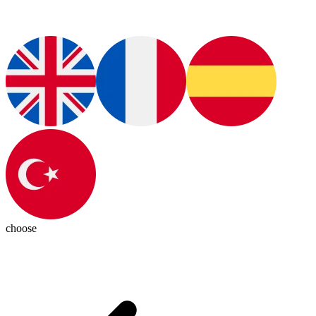
choose