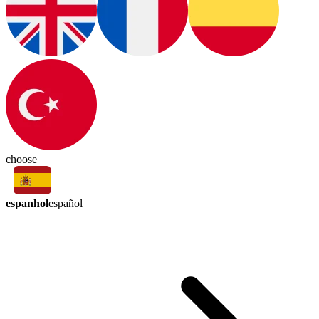
choose
espanhol
español