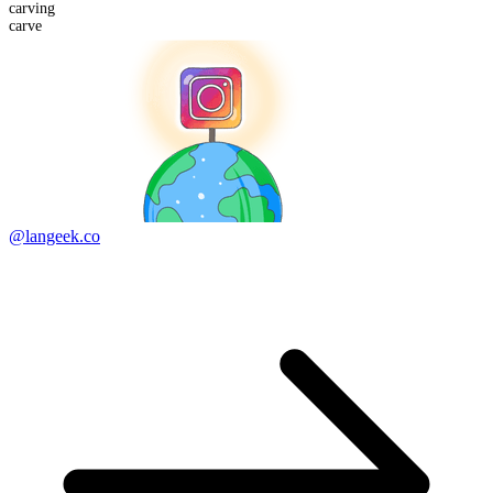
carving
carve
@langeek.co