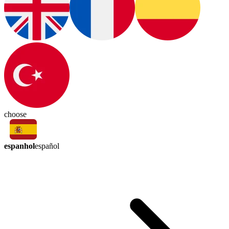
choose
espanhol
español