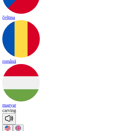
čeština
română
magyar
car
ving