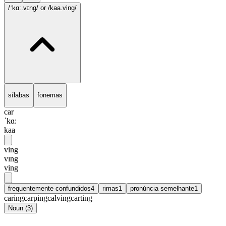
/ˈkɑ:.vɪng/
or /kaa.ving/
sílabas
fonemas
car
ˈkɑ:
kaa
ving
vɪng
ving
frequentemente confundidos
4
rimas
1
pronúncia semelhante
1
caring
carping
calving
carting
Noun
(
3
)