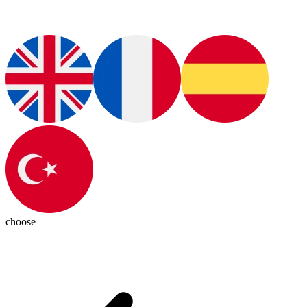
choose