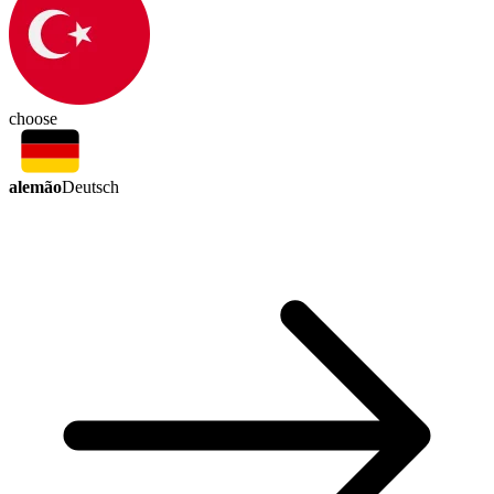
choose
alemão
Deutsch