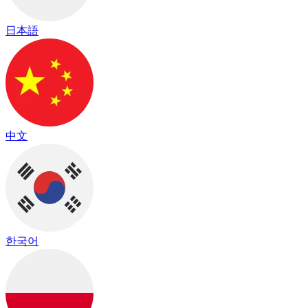
日本語
中文
한국어