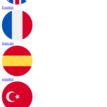
English
français
español