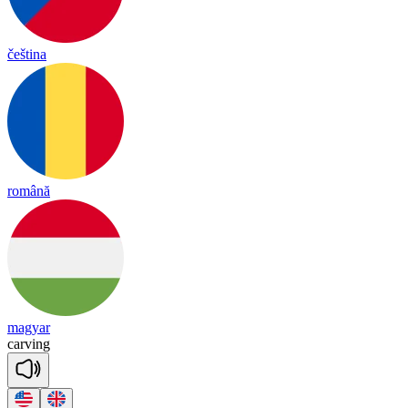
čeština
română
magyar
car
ving