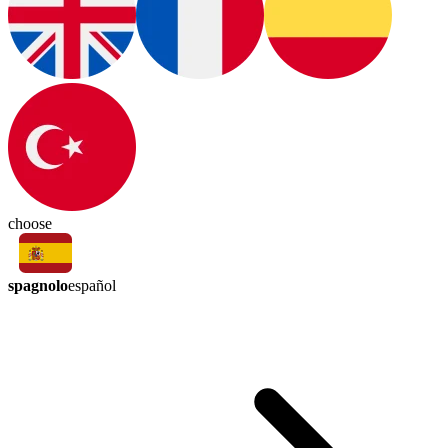
choose
spagnolo
español