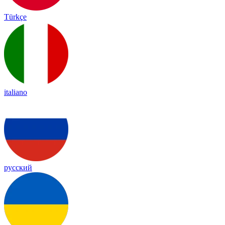
Türkçe
italiano
русский