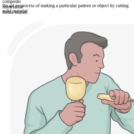
composto
the art or process of making a particular pattern or object by cutting
numerabile
solid material
forma plurale
carvings