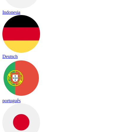
Indonesia
Deutsch
português