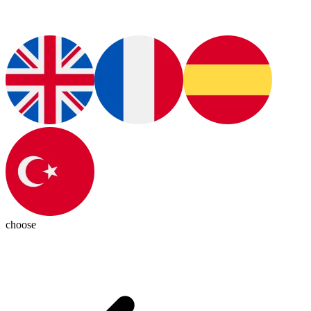
choose