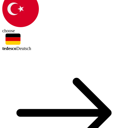
choose
tedesco
Deutsch