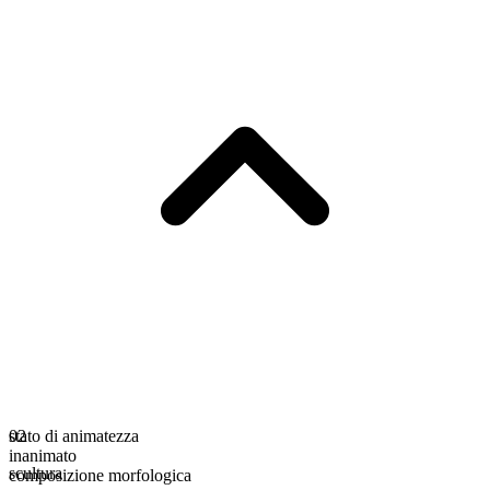
stato di animatezza
02
inanimato
scultura
composizione morfologica