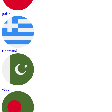
polski
Ελληνικά
اردو