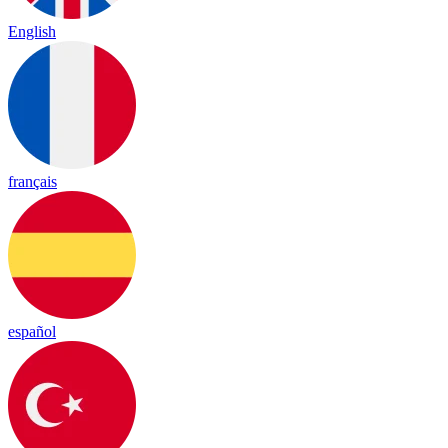
English
français
español