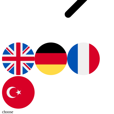
choose