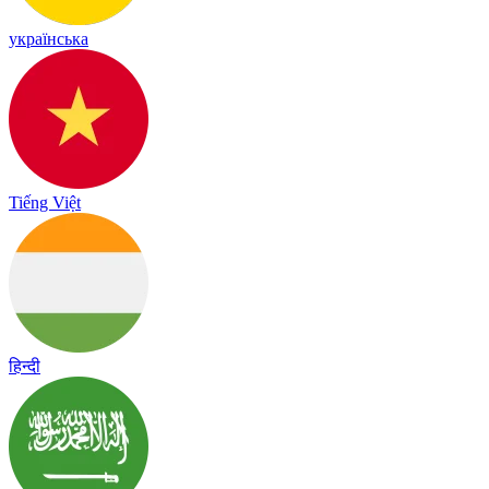
українська
Tiếng Việt
हिन्दी