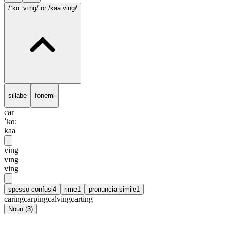
/ˈkɑ:.vɪng/
or /kaa.ving/
sillabe
fonemi
car
ˈkɑ:
kaa
ving
vɪng
ving
spesso confusi
4
rime
1
pronuncia simile
1
caring
carping
calving
carting
Noun
(
3
)