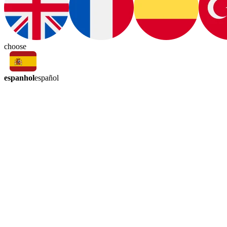
choose
espanhol
español