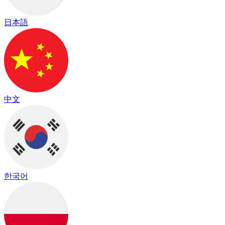
日本語
中文
한국어