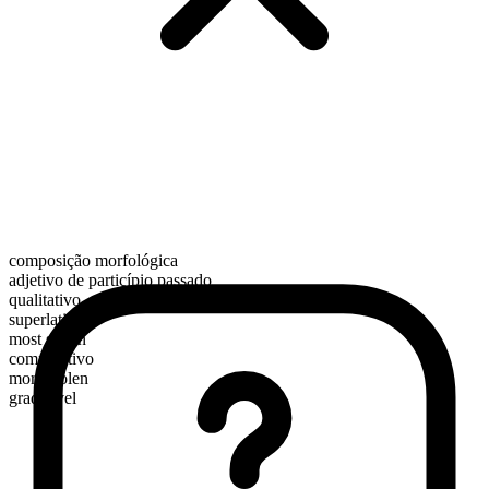
composição morfológica
adjetivo de particípio passado
qualitativo
superlativo
most stolen
comparativo
more stolen
graduável