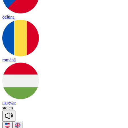
čeština
română
magyar
sto
len