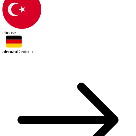
choose
alemão
Deutsch