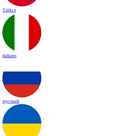
Türkçe
italiano
русский