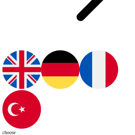
choose