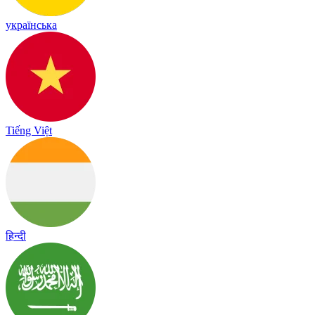
українська
Tiếng Việt
हिन्दी