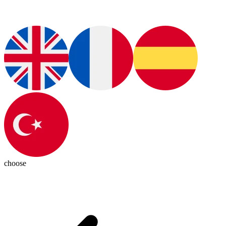
choose