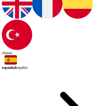
choose
espanhol
español