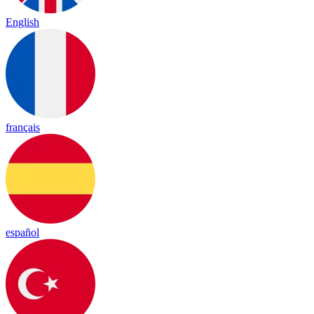
English
français
español