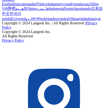
English
français
español
Türkçe
italiano
русский
українська
Tiếng
Việt
हिन्दी
العربية
Filipino
فارسی
Indonesia
Deutsch
português
日本語
中文
한국어
polski
Ελληνικά
اردو
বাংলা
Nederlands
svenska
čeština
română
magyar
Copyright © 2024 Langeek Inc. | All Rights Reserved |
Privacy
Policy
Copyright © 2024 Langeek Inc.
All Rights Reserved
Privacy Policy