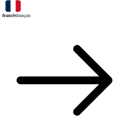
francês
français