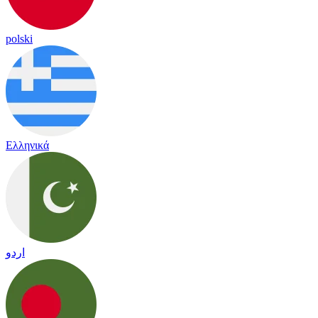
polski
Ελληνικά
اردو