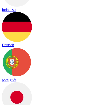
Indonesia
Deutsch
português