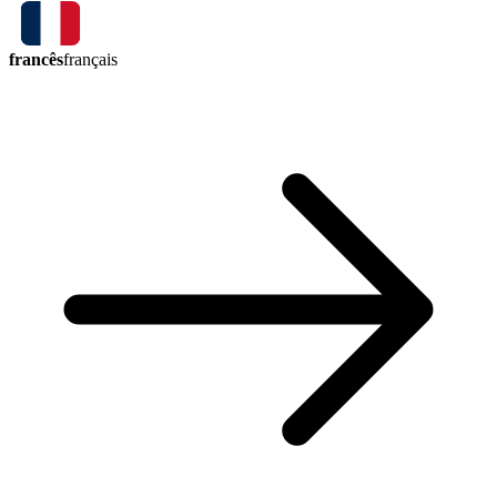
francês
français