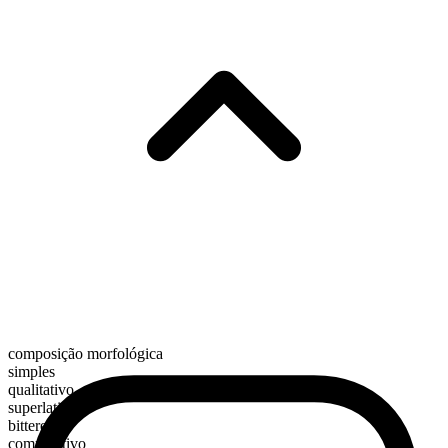
composição morfológica
simples
qualitativo
superlativo
bitterest
comparativo