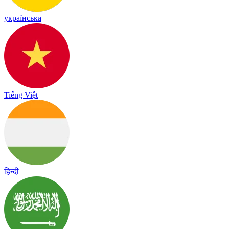
українська
Tiếng Việt
हिन्दी