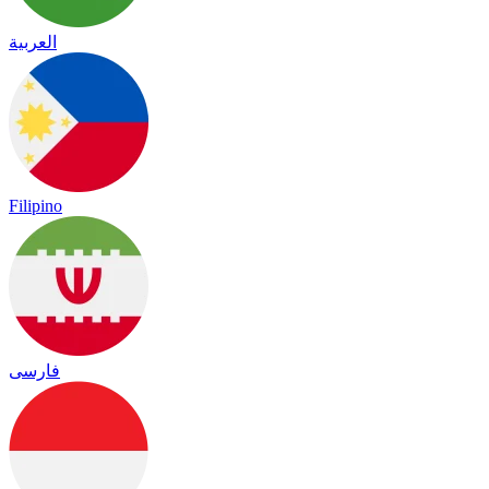
العربية
Filipino
فارسی