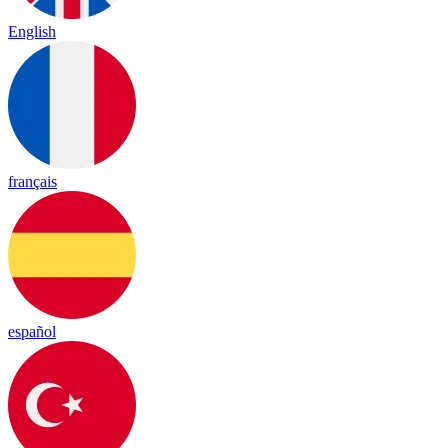
English
français
español