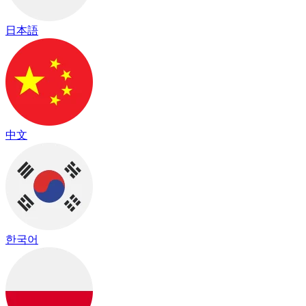
日本語
中文
한국어