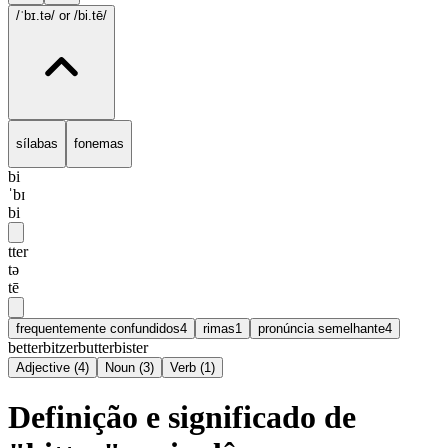
/ˈbɪ.tə/
or /bi.tē/
sílabas
fonemas
bi
ˈbɪ
bi
tter
tə
tē
frequentemente confundidos
4
rimas
1
pronúncia semelhante
4
better
bitzer
butter
bister
Adjective
(
4
)
Noun
(
3
)
Verb
(
1
)
Definição e significado de