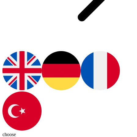
choose