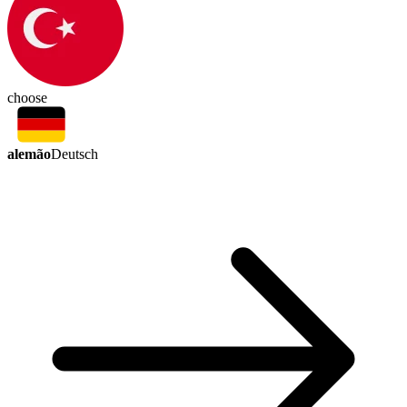
choose
alemão
Deutsch