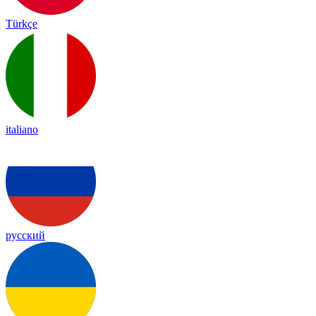
Türkçe
italiano
русский