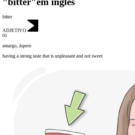
"bitter"em inglês
bitter
ADJETIVO
01
amargo
,
áspero
having a strong taste that is unpleasant and not sweet