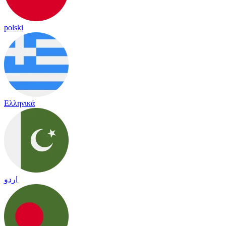
polski
Ελληνικά
اردو