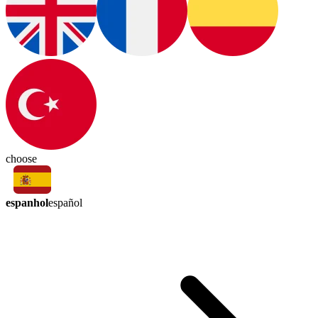
choose
espanhol
español