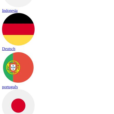
Indonesia
Deutsch
português