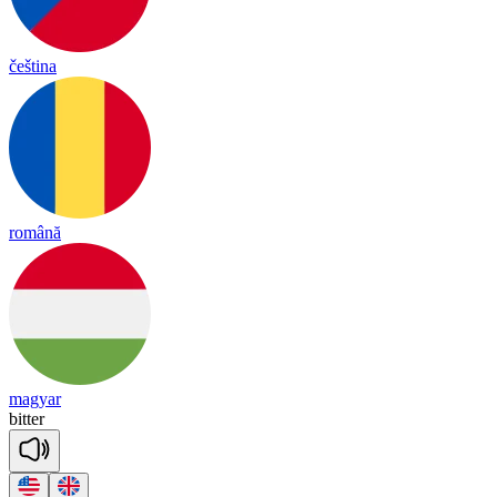
čeština
română
magyar
bi
tter