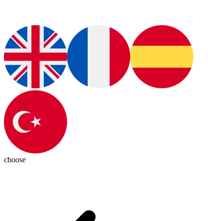
choose