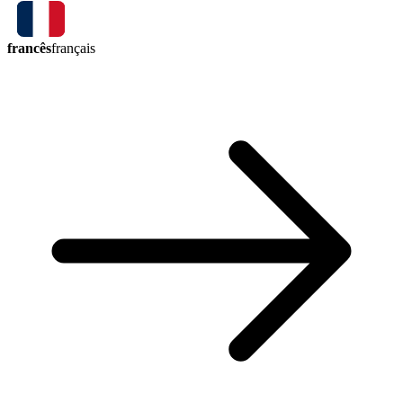
francês
français