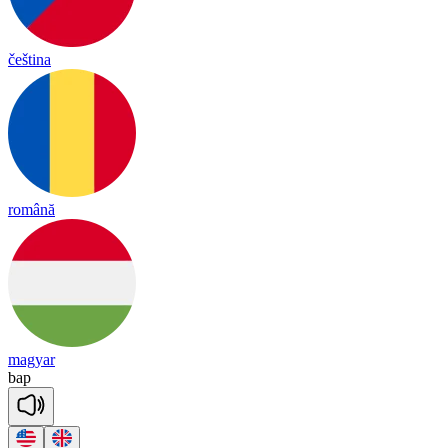
čeština
română
magyar
bap