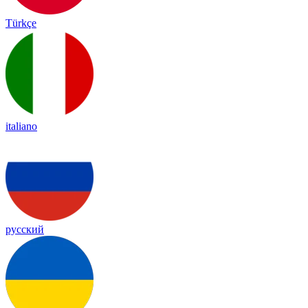
Türkçe
italiano
русский