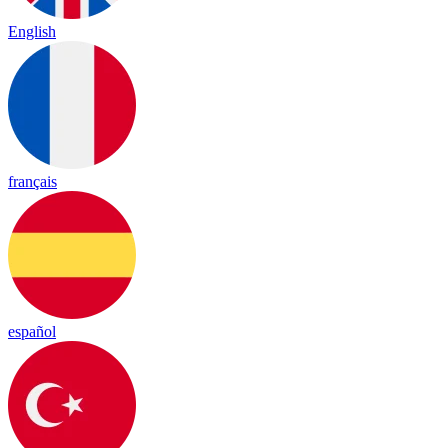
English
français
español