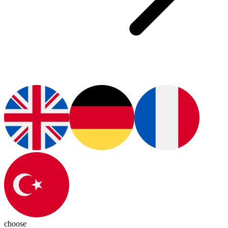
choose