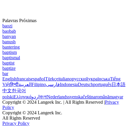
Palavras Próximas
baozi
baobab
banyan
banush
bantering
baptism
baptismal
baptist
baptize
bar
English
français
español
Türkçe
italiano
русский
українська
Tiếng
Việt
हिन्दी
العربية
Filipino
فارسی
Indonesia
Deutsch
português
日本語
中文
한국어
polski
Ελληνικά
اردو
বাংলা
Nederlands
svenska
čeština
română
magyar
Copyright © 2024 Langeek Inc. | All Rights Reserved |
Privacy
Policy
Copyright © 2024 Langeek Inc.
All Rights Reserved
Privacy Policy