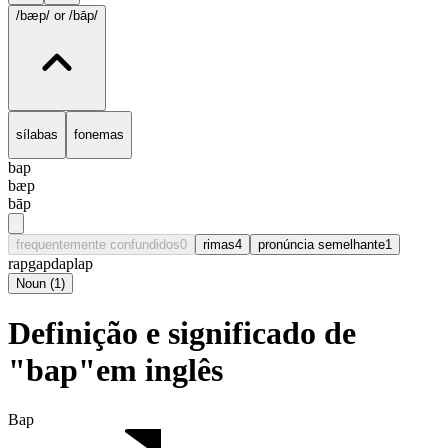
/bæp/
or /bāp/
sílabas
fonemas
bap
bæp
bāp
frequentemente confundidos
0
rimas
4
pronúncia semelhante
1
rap
gap
dap
lap
Noun
(
1
)
Definição e significado de
"bap"em inglês
Bap