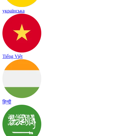
українська
Tiếng Việt
हिन्दी