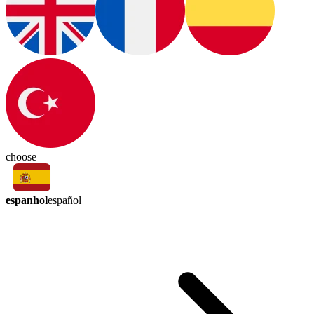
choose
espanhol
español