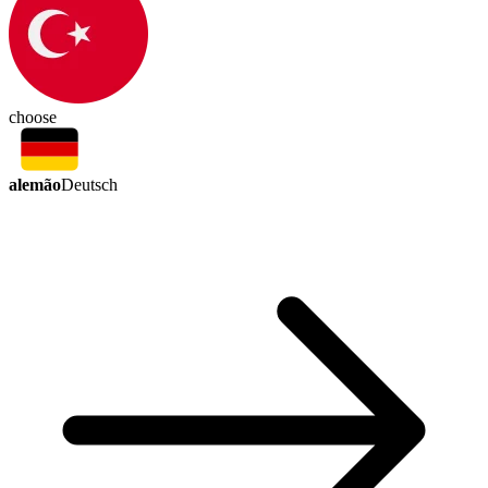
choose
alemão
Deutsch