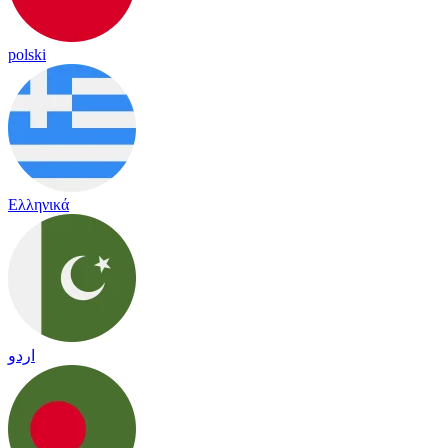
polski
Ελληνικά
اردو