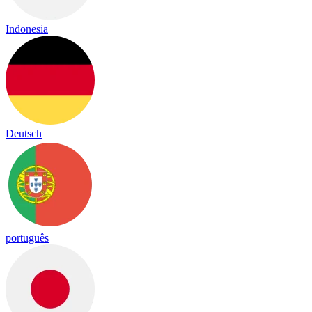
Indonesia
Deutsch
português