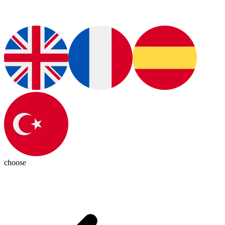
choose