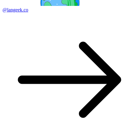
@langeek.co