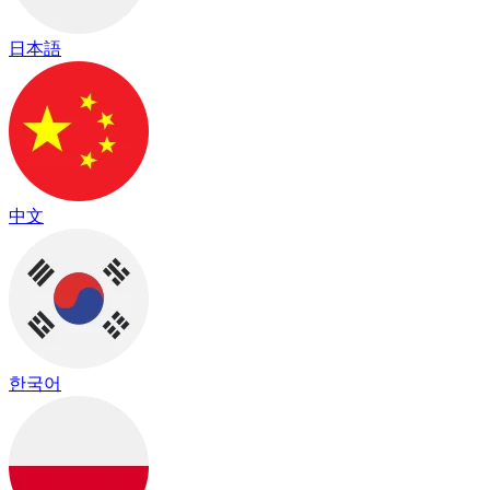
日本語
中文
한국어