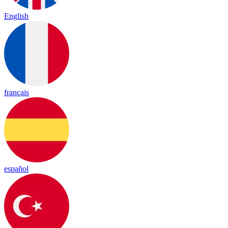
English
français
español