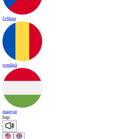
čeština
română
magyar
bap