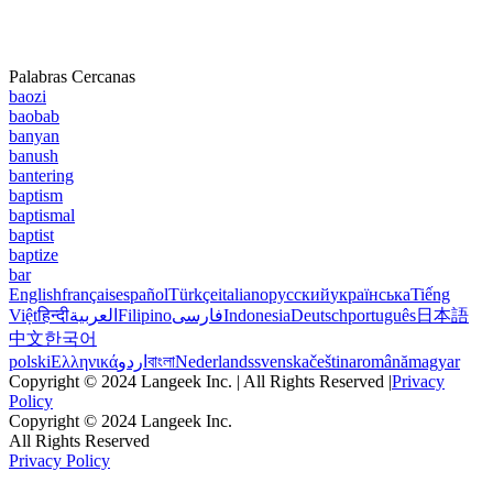
Palabras Cercanas
baozi
baobab
banyan
banush
bantering
baptism
baptismal
baptist
baptize
bar
English
français
español
Türkçe
italiano
русский
українська
Tiếng
Việt
हिन्दी
العربية
Filipino
فارسی
Indonesia
Deutsch
português
日本語
中文
한국어
polski
Ελληνικά
اردو
বাংলা
Nederlands
svenska
čeština
română
magyar
Copyright © 2024 Langeek Inc. | All Rights Reserved |
Privacy
Policy
Copyright © 2024 Langeek Inc.
All Rights Reserved
Privacy Policy