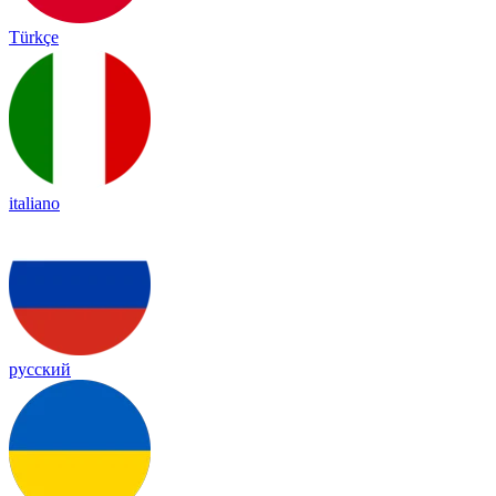
Türkçe
italiano
русский