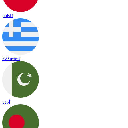
polski
Ελληνικά
اردو