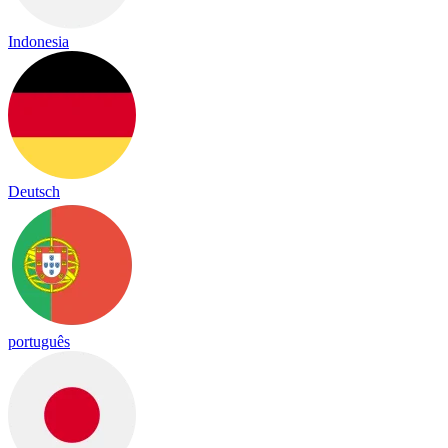
Indonesia
Deutsch
português