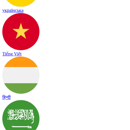
українська
Tiếng Việt
हिन्दी