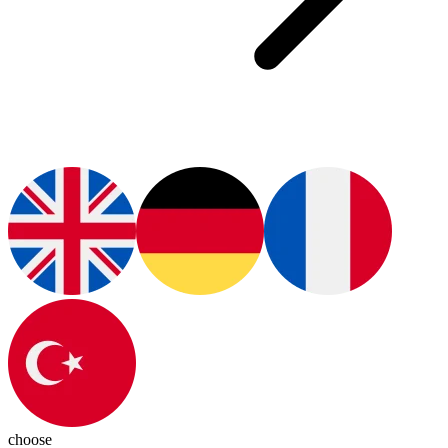
choose