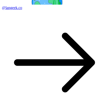
@langeek.co