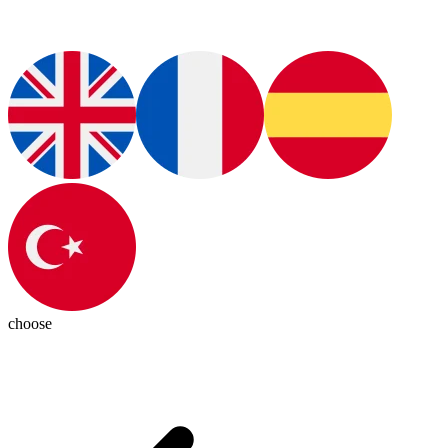
choose