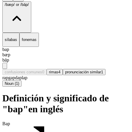
/bæp/
or /bāp/
sílabas
fonemas
bap
bæp
bāp
confusiones comunes
0
rimas
4
pronunciación similar
1
rap
gap
dap
lap
Noun
(
1
)
Definición y significado de
"bap"en inglés
Bap