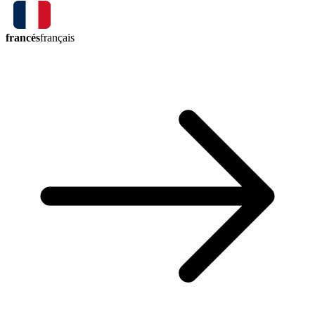
francés
français