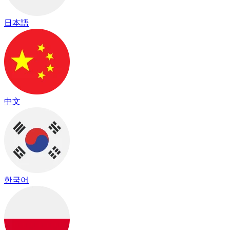
日本語
中文
한국어