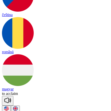
čeština
română
magyar
to
acc
laim