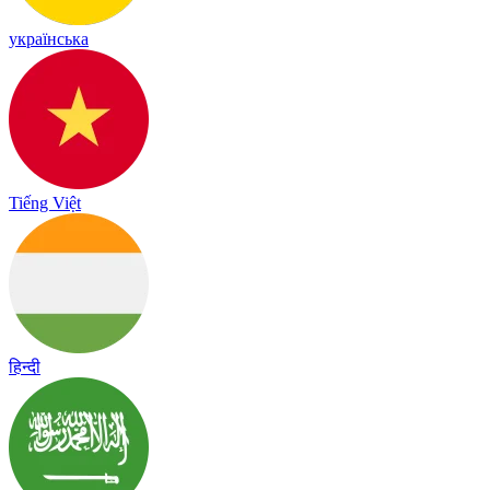
українська
Tiếng Việt
हिन्दी