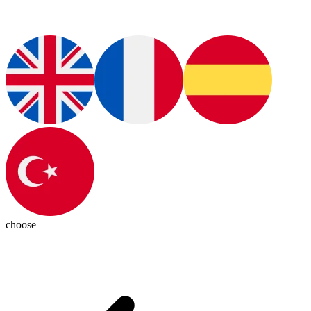
choose