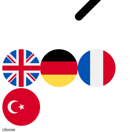
choose