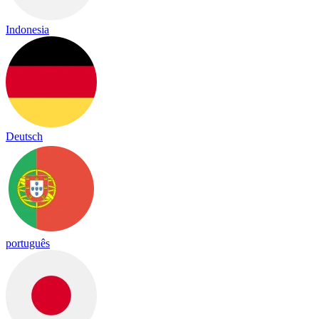
Indonesia
Deutsch
português