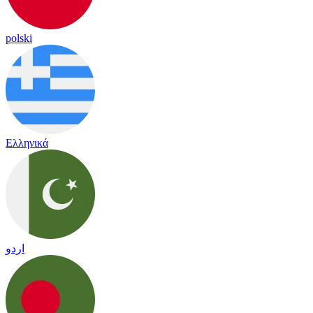
polski
Ελληνικά
اردو