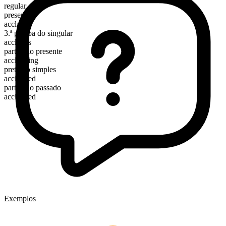
regular
presente
acclaim
3.ª pessoa do singular
acclaims
particípio presente
acclaiming
pretérito simples
acclaimed
particípio passado
acclaimed
Exemplos