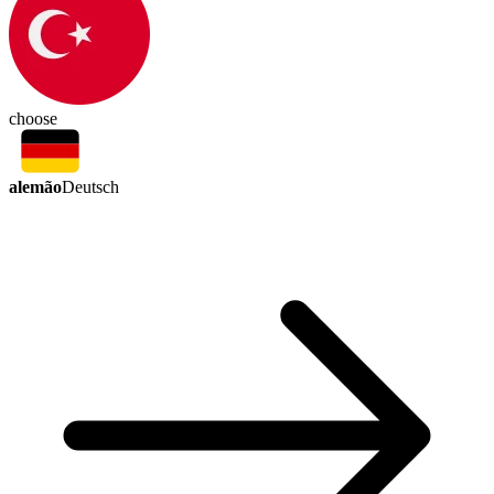
choose
alemão
Deutsch