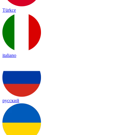
Türkçe
italiano
русский