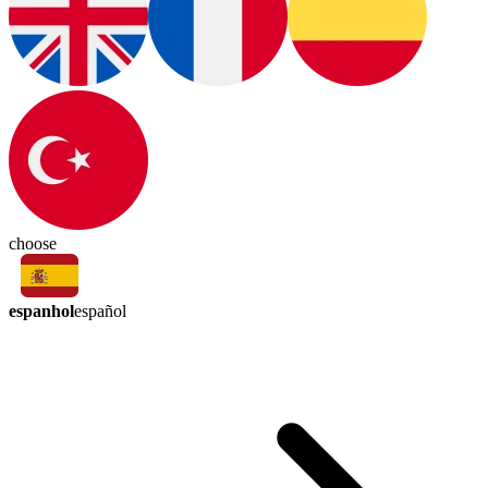
choose
espanhol
español