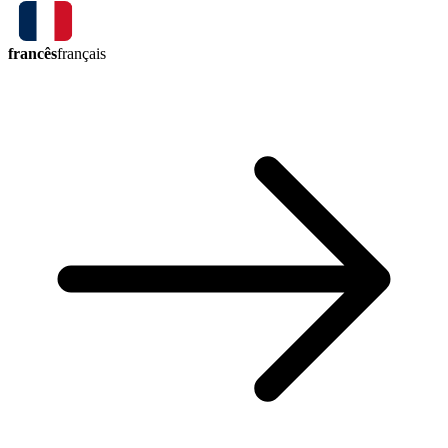
francês
français