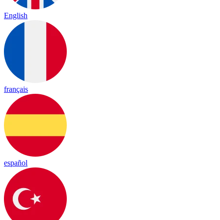
English
français
español