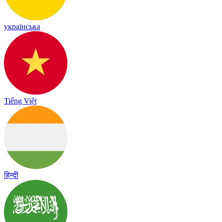
українська
Tiếng Việt
हिन्दी