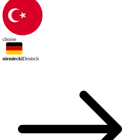
choose
niemiecki
Deutsch