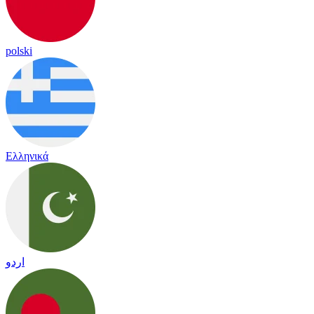
polski
Ελληνικά
اردو