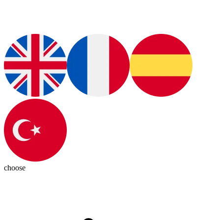
choose