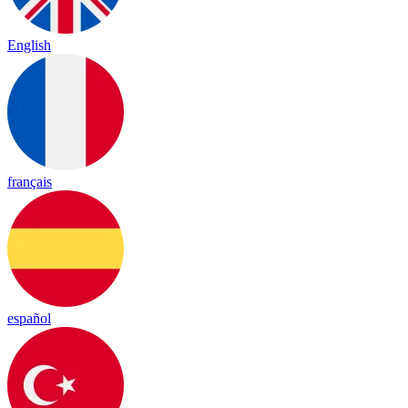
English
français
español