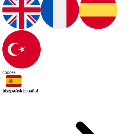
choose
hiszpański
español