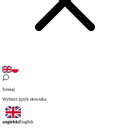
Szukaj
Wybierz język słownika
angielski
English