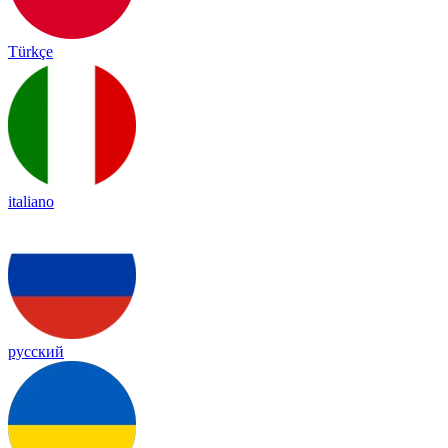
Türkçe
italiano
русский