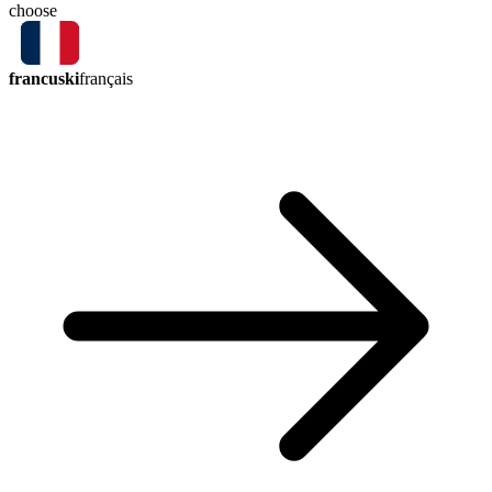
choose
francuski
français