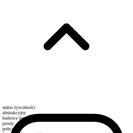
status żywotności
abstrakcyjny
budowa morfologiczna
prosty
policzalny