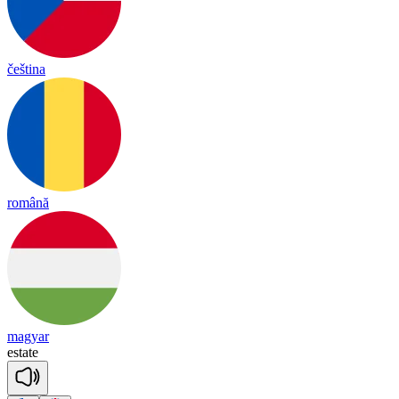
čeština
română
magyar
es
tate