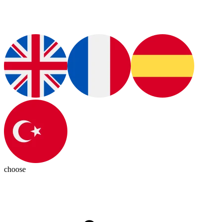
choose