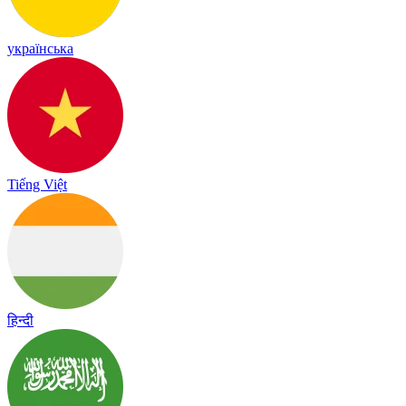
українська
Tiếng Việt
हिन्दी