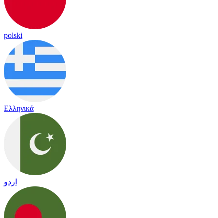
polski
Ελληνικά
اردو