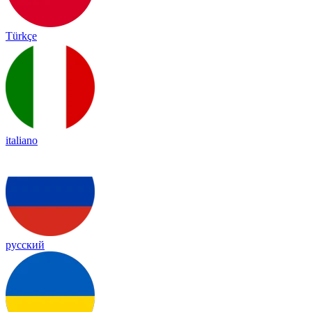
Türkçe
italiano
русский