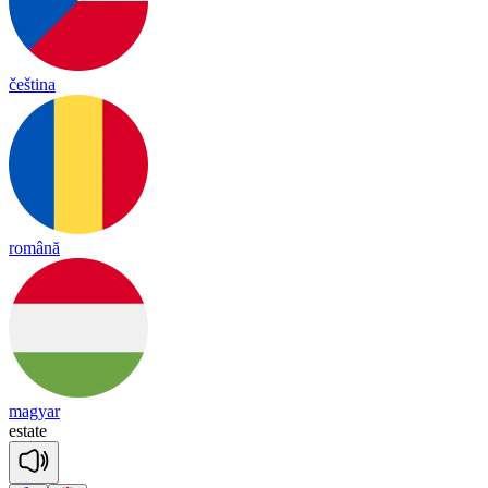
čeština
română
magyar
es
tate