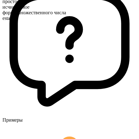
простое
исчисляемое
форма множественного числа
estates
Примеры