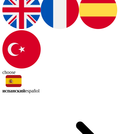
choose
испанский
español