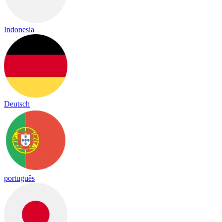
Indonesia
Deutsch
português