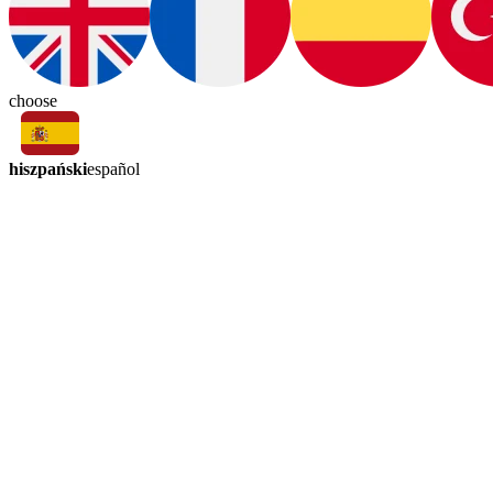
choose
hiszpański
español