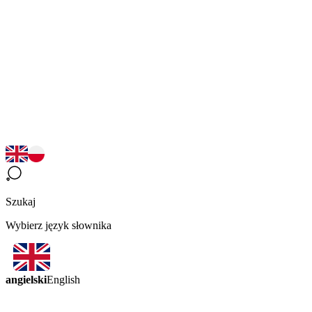
Szukaj
Wybierz język słownika
angielski
English