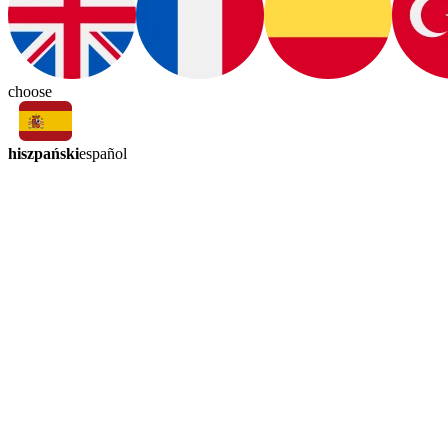
choose
hiszpański
español