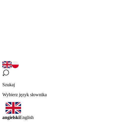
Szukaj
Wybierz język słownika
angielski
English