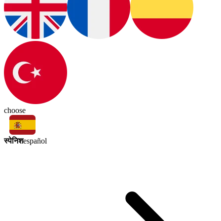
choose
स्पेनिश
español