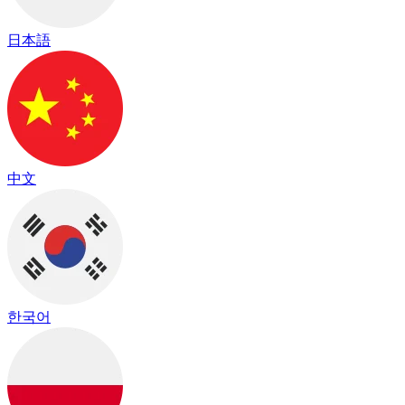
日本語
中文
한국어