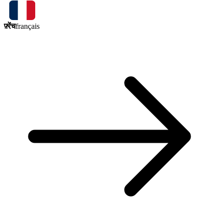
फ़्रेंच
français