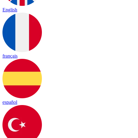
English
français
español