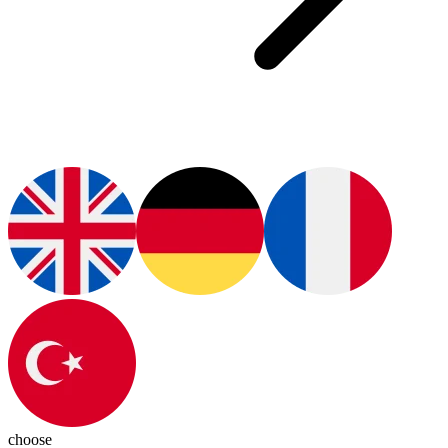
choose