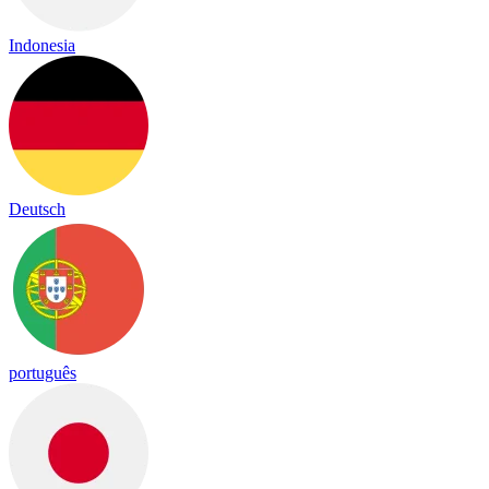
Indonesia
Deutsch
português