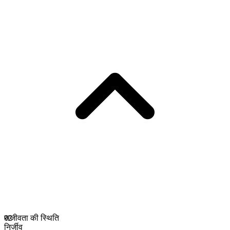
सजीवता की स्थिति
02
निर्जीव