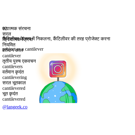
रूपात्मक संरचना
02
सरल
कैंटिलीवर के रूप में निकलना
,
कैंटिलीवर की तरह प्रोजेक्ट करना
क्रियात्मक क्रिया
नियमित
project as a cantilever
वर्तमान काल
cantilever
तृतीय पुरुष एकवचन
cantilevers
वर्तमान कृदंत
cantilevering
सरल भूतकाल
cantilevered
भूत कृदंत
cantilevered
@langeek.co