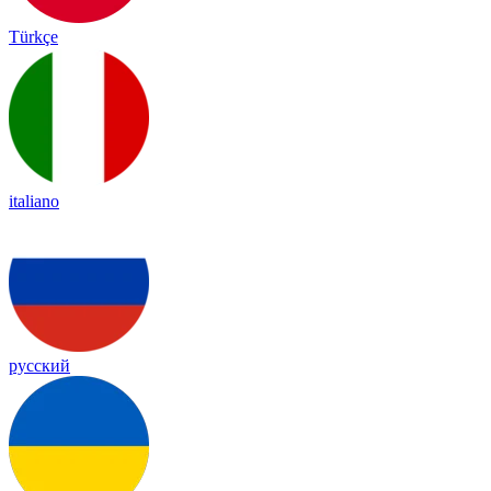
Türkçe
italiano
русский