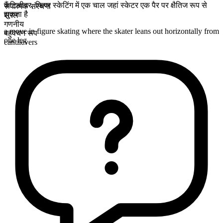
कैंटिलीवर
,
फिगर स्केटिंग में एक चाल जहां स्केटर एक पैर पर क्षैतिज रूप से
रूपात्मक संरचना
झुकता है
सरल
गणनीय
a move in figure skating where the skater leans out horizontally from
बहुवचन रूप
one leg
cantilevers