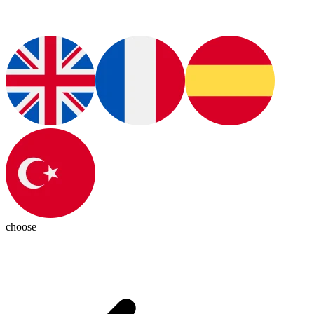
choose