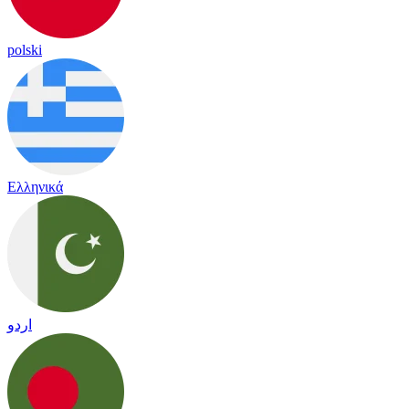
polski
Ελληνικά
اردو