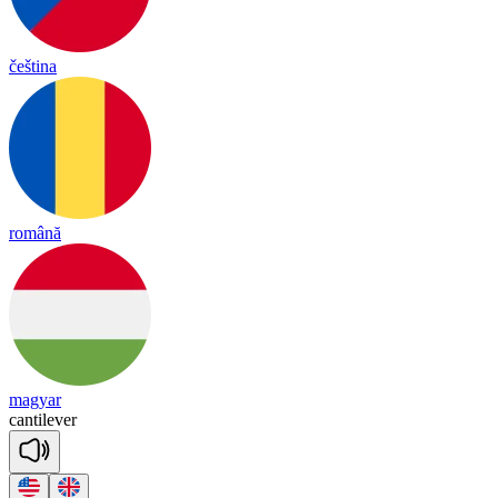
čeština
română
magyar
can
ti
le
ver