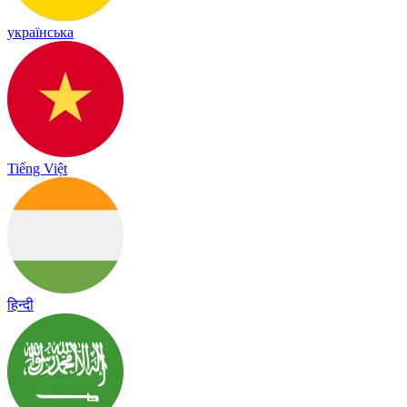
українська
Tiếng Việt
हिन्दी