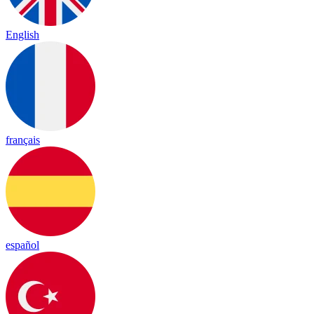
English
français
español