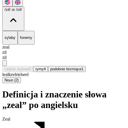
/zil/
or /zil/
sylaby
fonemy
zeal
zil
zil
często mylone
0
rymy
4
podobnie brzmiące
1
leal
keel
riel
seel
Noun
(
2
)
Definicja i znaczenie słowa
„zeal” po angielsku
Zeal