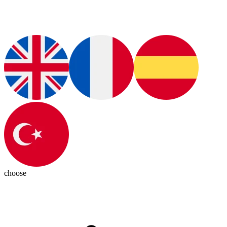
choose