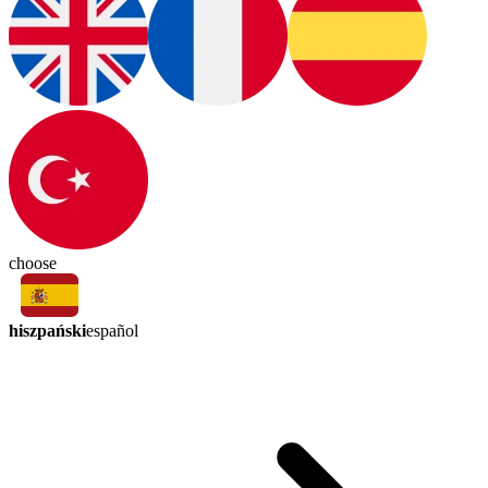
choose
hiszpański
español