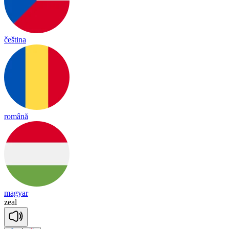
čeština
română
magyar
zeal