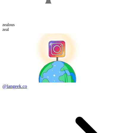
zeal
ous
zeal
@langeek.co