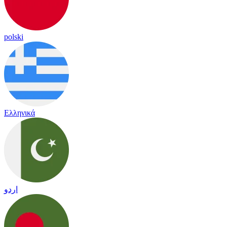
polski
Ελληνικά
اردو