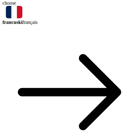
choose
francuski
français