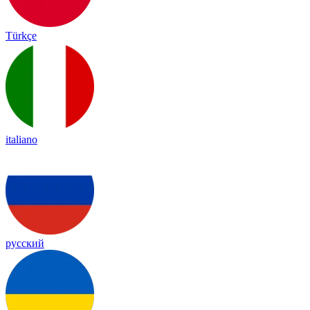
Türkçe
italiano
русский