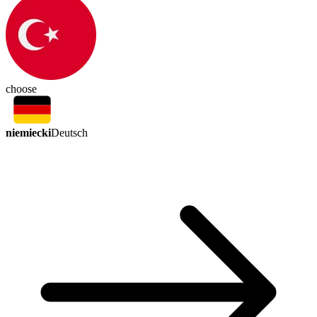
choose
niemiecki
Deutsch