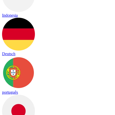
Indonesia
Deutsch
português