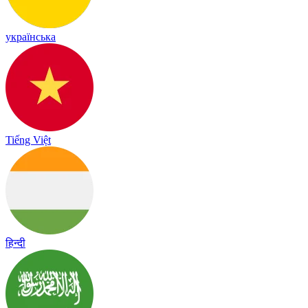
українська
Tiếng Việt
हिन्दी