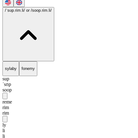
/ˈsʊp.rim.li/
or /soop.rim.li/
sylaby
fonemy
sup
ˈsʊp
soop
reme
rim
rim
ly
li
li