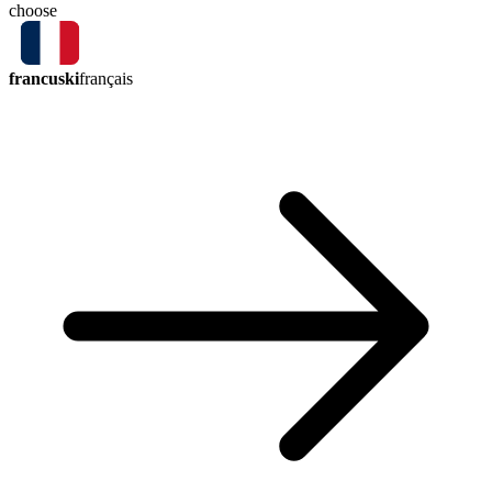
choose
francuski
français