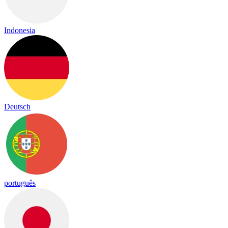
Indonesia
Deutsch
português