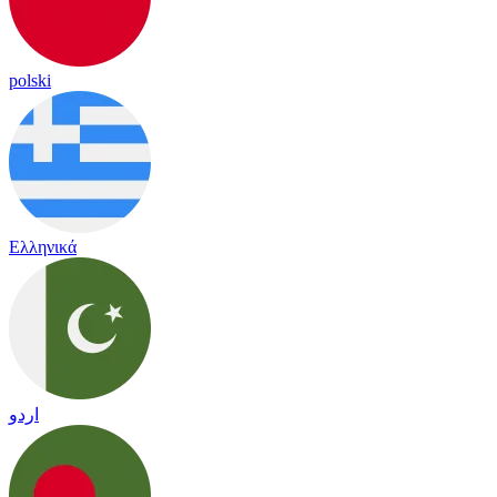
polski
Ελληνικά
اردو