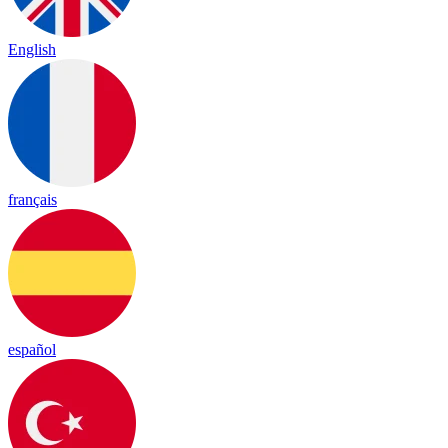
English
français
español