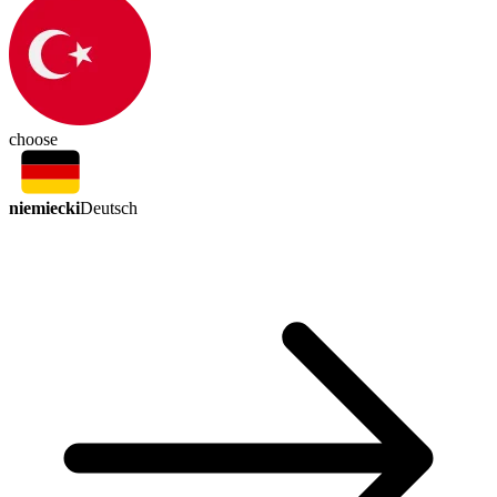
choose
niemiecki
Deutsch