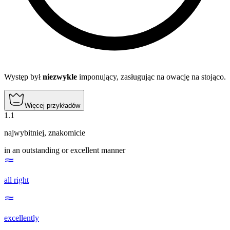
Występ był
niezwykle
imponujący, zasługując na owację na stojąco.
Więcej przykładów
1
.
1
najwybitniej
,
znakomicie
in an outstanding or excellent manner
all right
excellently