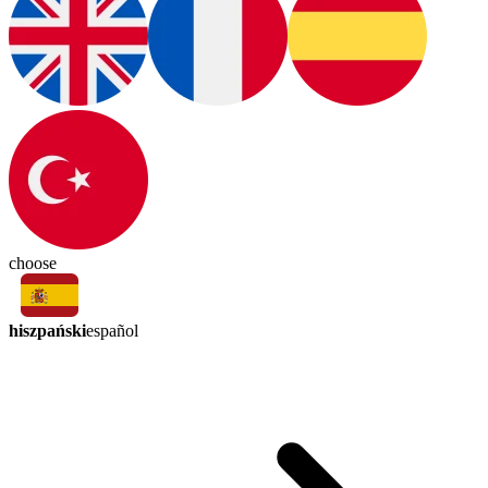
choose
hiszpański
español