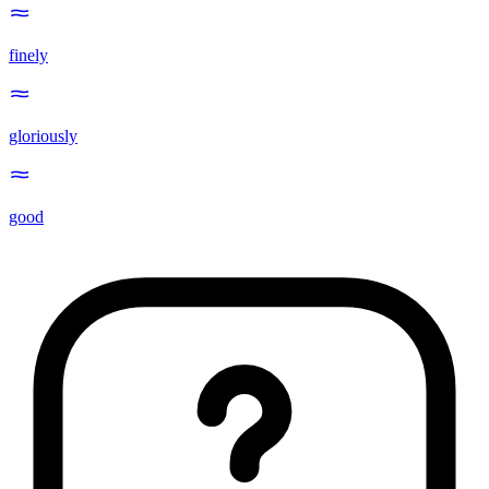
finely
gloriously
good