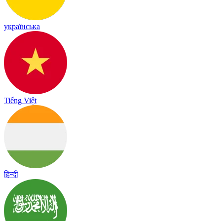
українська
Tiếng Việt
हिन्दी