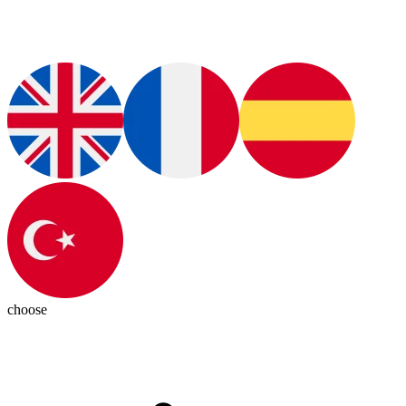
choose