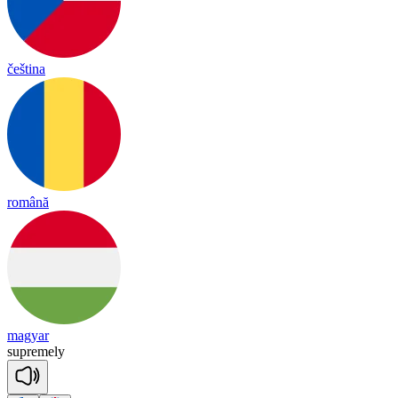
čeština
română
magyar
sup
reme
ly