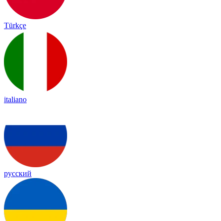
Türkçe
italiano
русский