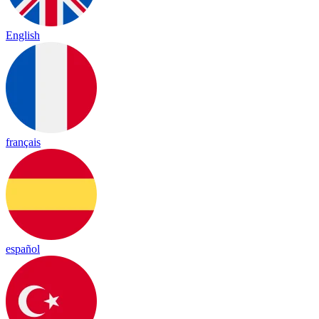
English
français
español