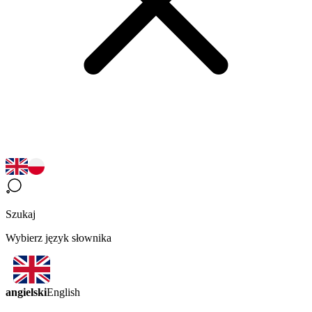
Szukaj
Wybierz język słownika
angielski
English