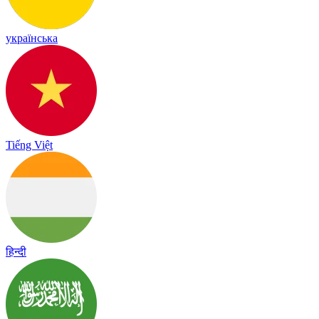
українська
Tiếng Việt
हिन्दी