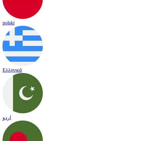
polski
Ελληνικά
اردو