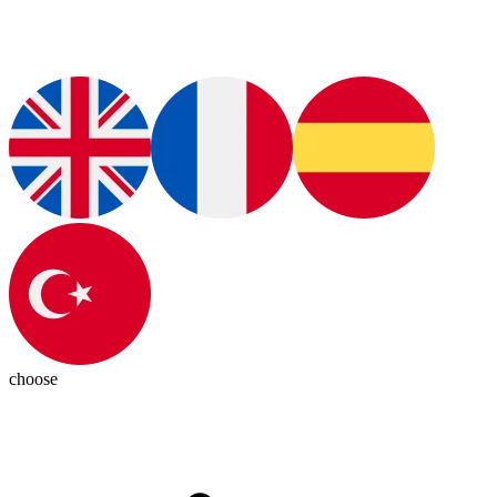
choose