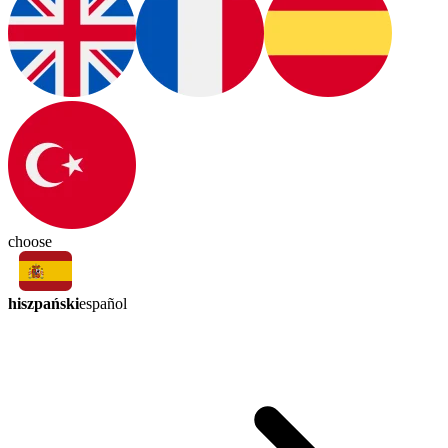
choose
hiszpański
español