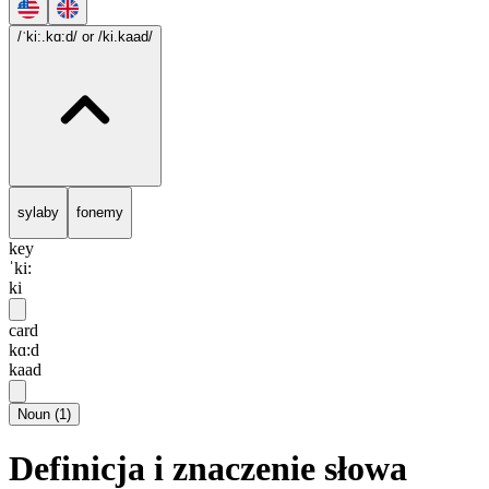
/ˈki:.kɑ:d/
or /ki.kaad/
sylaby
fonemy
key
ˈki:
ki
card
kɑ:d
kaad
Noun
(
1
)
Definicja i znaczenie słowa