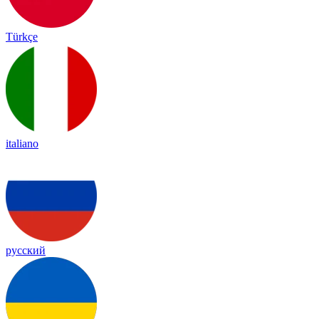
Türkçe
italiano
русский