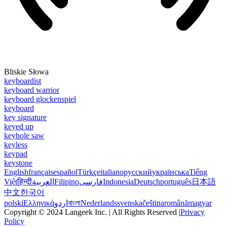
Bliskie Słowa
keyboardist
keyboard warrior
keyboard glockenspiel
keyboard
key signature
keyed up
keyhole saw
keyless
keypad
keystone
English
français
español
Türkçe
italiano
русский
українська
Tiếng
Việt
हिन्दी
العربية
Filipino
فارسی
Indonesia
Deutsch
português
日本語
中文
한국어
polski
Ελληνικά
اردو
বাংলা
Nederlands
svenska
čeština
română
magyar
Copyright © 2024 Langeek Inc. | All Rights Reserved |
Privacy
Policy