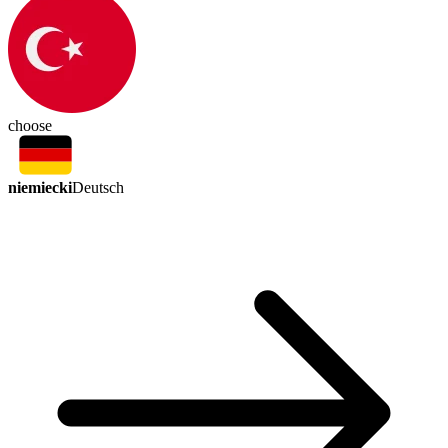
choose
niemiecki
Deutsch