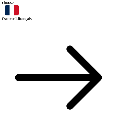
choose
francuski
français