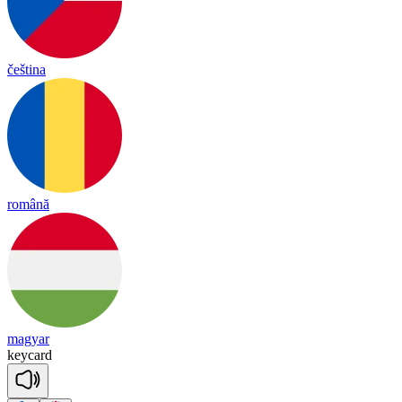
čeština
română
magyar
key
card