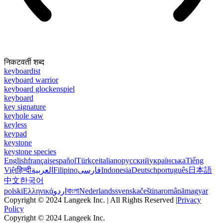
निकटवर्ती शब्द
keyboardist
keyboard warrior
keyboard glockenspiel
keyboard
key signature
keyhole saw
keyless
keypad
keystone
keystone species
English
français
español
Türkçe
italiano
русский
українська
Tiếng
Việt
हिन्दी
العربية
Filipino
فارسی
Indonesia
Deutsch
português
日本語
中文
한국어
polski
Ελληνικά
اردو
বাংলা
Nederlands
svenska
čeština
română
magyar
Copyright © 2024 Langeek Inc. | All Rights Reserved |
Privacy
Policy
Copyright © 2024 Langeek Inc.