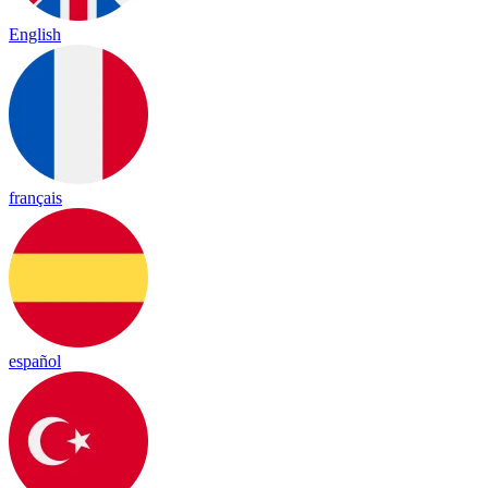
English
français
español