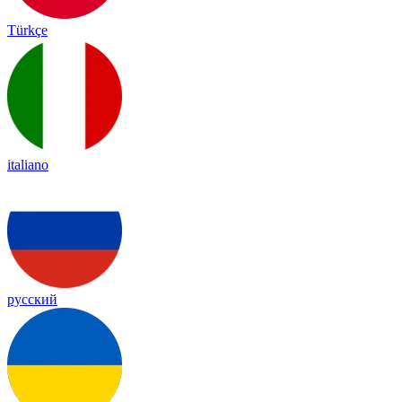
Türkçe
italiano
русский