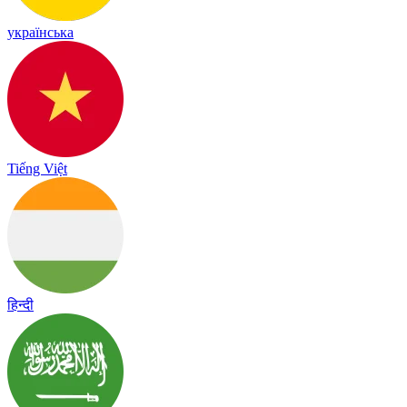
українська
Tiếng Việt
हिन्दी