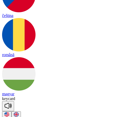
čeština
română
magyar
key
card