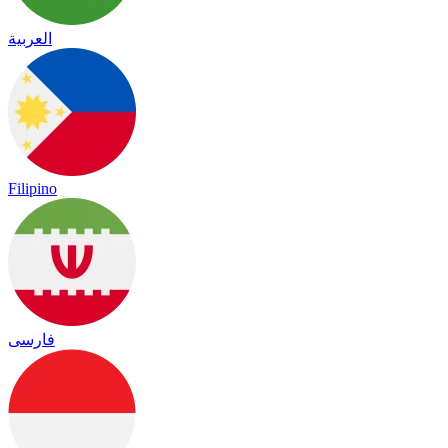
العربية
Filipino
فارسی