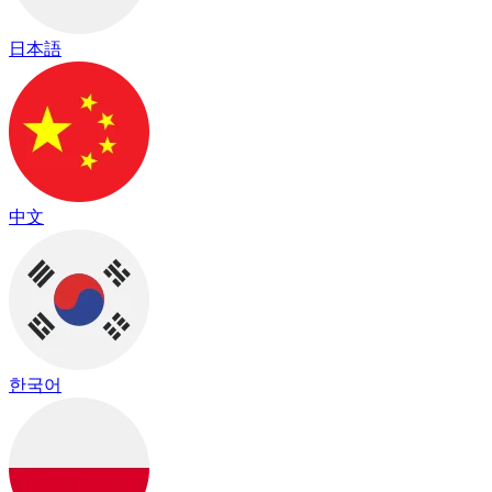
日本語
中文
한국어