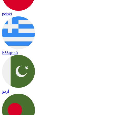
polski
Ελληνικά
اردو