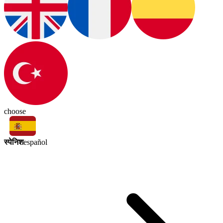
choose
स्पेनिश
español