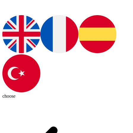
choose