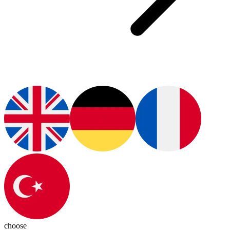
choose