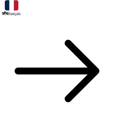
फ़्रेंच
français