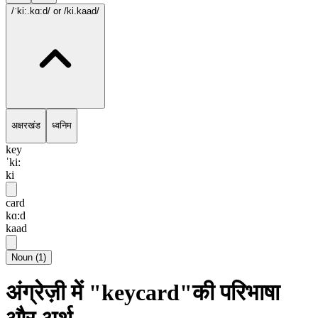
/ˈki:.kɑ:d/
or /ki.kaad/
अक्षरखंड
ध्वनिम
key
ˈki:
ki
card
kɑ:d
kaad
Noun
(
1
)
अंग्रेज़ी में "keycard"की परिभाषा