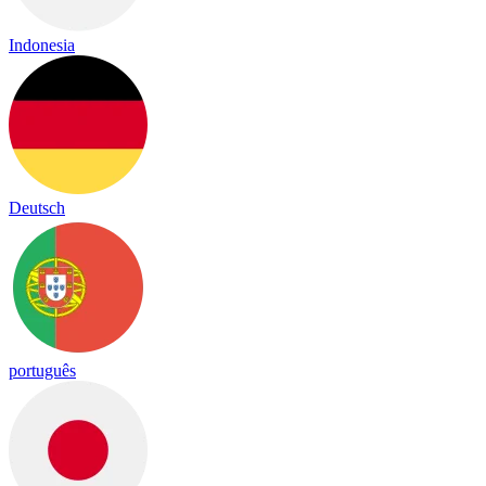
Indonesia
Deutsch
português