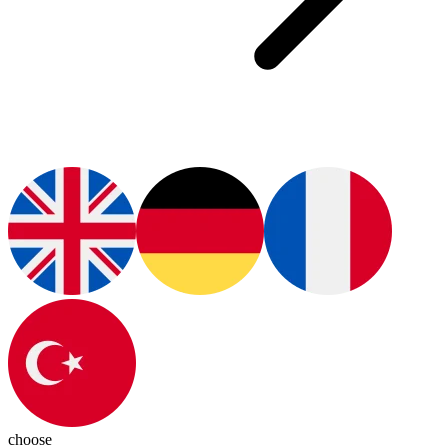
choose