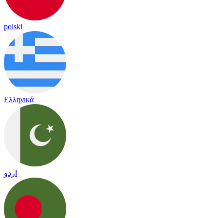
polski
Ελληνικά
اردو