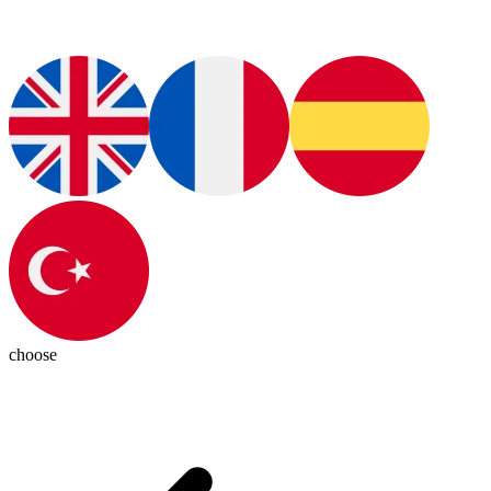
choose