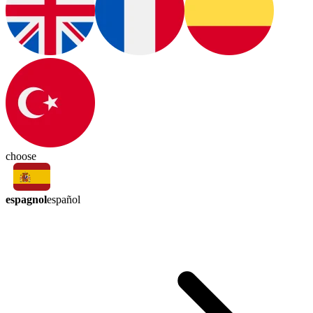
choose
espagnol
español