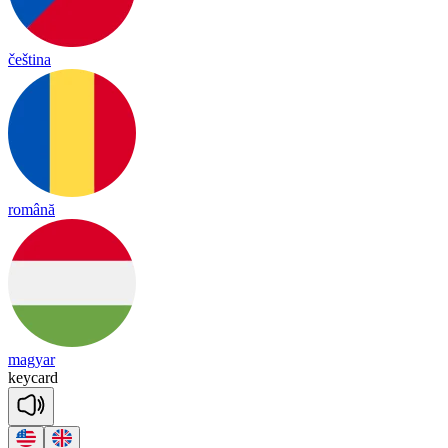
čeština
română
magyar
key
card