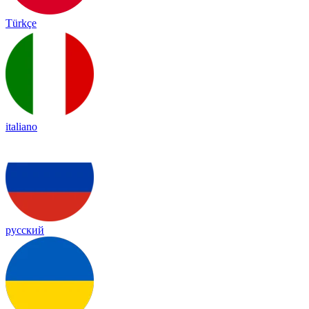
Türkçe
italiano
русский