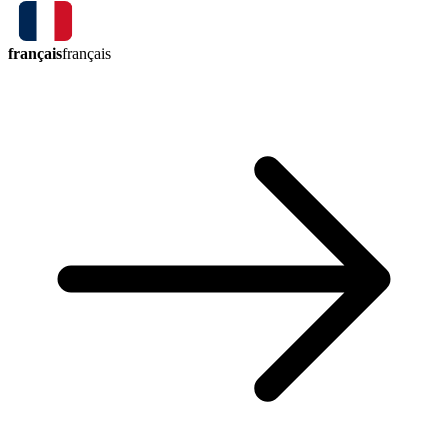
français
français