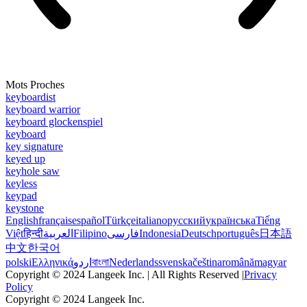
Mots Proches
keyboardist
keyboard warrior
keyboard glockenspiel
keyboard
key signature
keyed up
keyhole saw
keyless
keypad
keystone
English
français
español
Türkçe
italiano
русский
українська
Tiếng
Việt
हिन्दी
العربية
Filipino
فارسی
Indonesia
Deutsch
português
日本語
中文
한국어
polski
Ελληνικά
اردو
বাংলা
Nederlands
svenska
čeština
română
magyar
Copyright © 2024 Langeek Inc. | All Rights Reserved |
Privacy
Policy
Copyright © 2024 Langeek Inc.