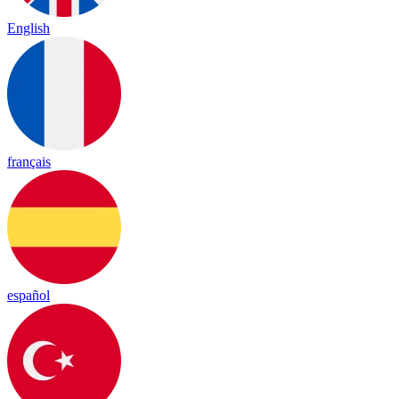
English
français
español