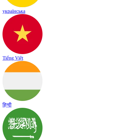
українська
Tiếng Việt
हिन्दी