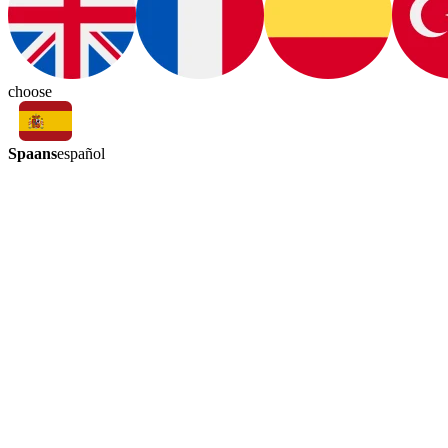
choose
Spaans
español