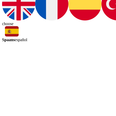
choose
Spaans
español