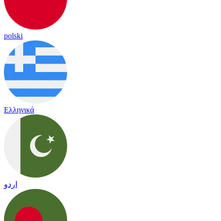
polski
Ελληνικά
اردو