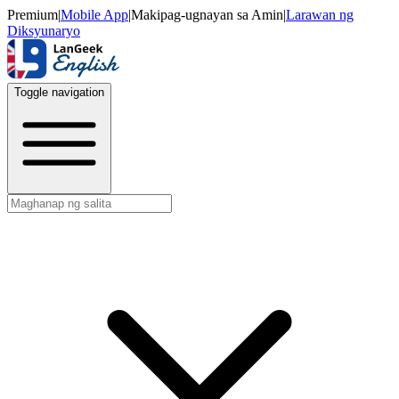
Premium
|
Mobile App
|
Makipag-ugnayan sa Amin
|
Larawan ng
Diksyunaryo
Toggle navigation