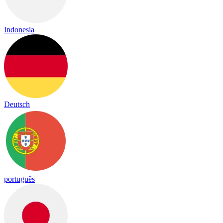
Indonesia
Deutsch
português