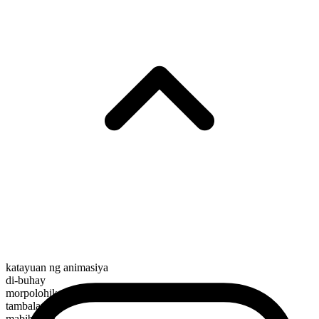
katayuan ng animasiya
di-buhay
morpolohikal na kayarian
tambalan
mabibilang