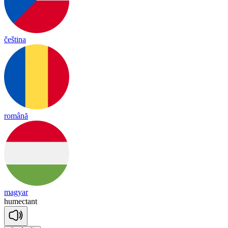
čeština
română
magyar
hu
mec
tant