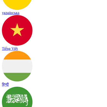
українська
Tiếng Việt
हिन्दी