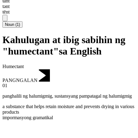
tant
tənt
tēnt
Noun
(
1
)
Kahulugan at ibig sabihin ng
"humectant"sa English
Humectant
PANGNGALAN
01
panghalili ng halumigmig
,
sustansyang pampatagal ng halumigmig
a substance that helps retain moisture and prevents drying in various
products
impormasyong gramatikal