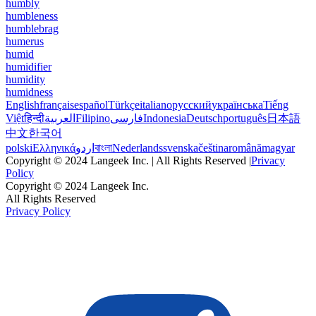
humbly
humbleness
humblebrag
humerus
humid
humidifier
humidity
humidness
English
français
español
Türkçe
italiano
русский
українська
Tiếng
Việt
हिन्दी
العربية
Filipino
فارسی
Indonesia
Deutsch
português
日本語
中文
한국어
polski
Ελληνικά
اردو
বাংলা
Nederlands
svenska
čeština
română
magyar
Copyright © 2024 Langeek Inc. | All Rights Reserved |
Privacy
Policy
Copyright © 2024 Langeek Inc.
All Rights Reserved
Privacy Policy