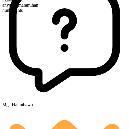
anyo ng maramihan
humectants
Mga Halimbawa