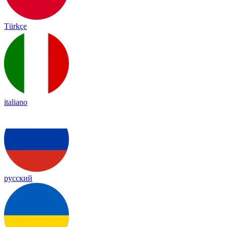
Türkçe
italiano
русский