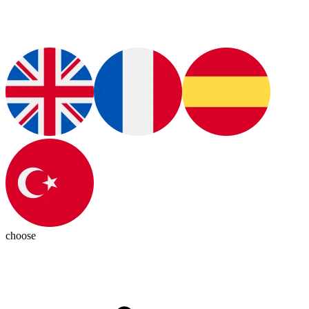
choose