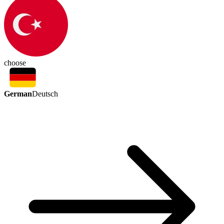
choose
German
Deutsch