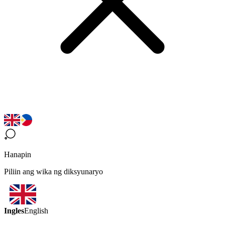
Hanapin
Piliin ang wika ng diksyunaryo
Ingles
English