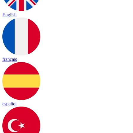
English
français
español