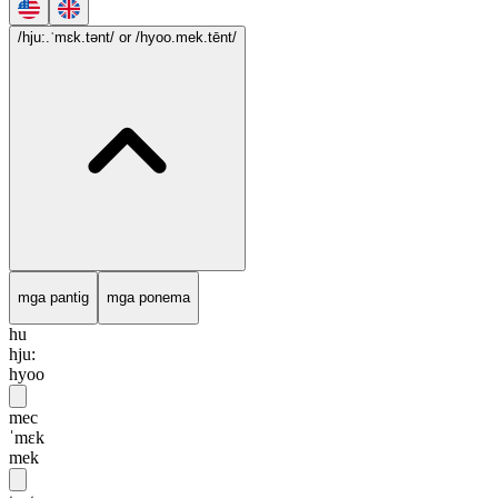
/hju:.ˈmɛk.tənt/
or /hyoo.mek.tēnt/
mga pantig
mga ponema
hu
hju:
hyoo
mec
ˈmɛk
mek