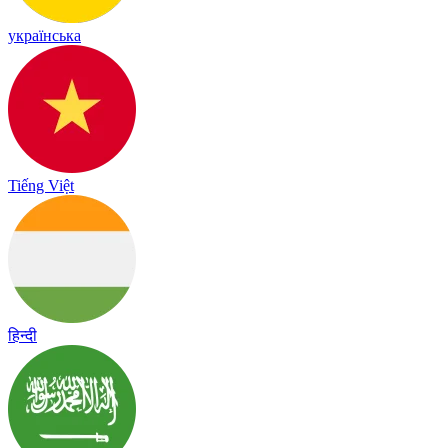
українська
Tiếng Việt
हिन्दी