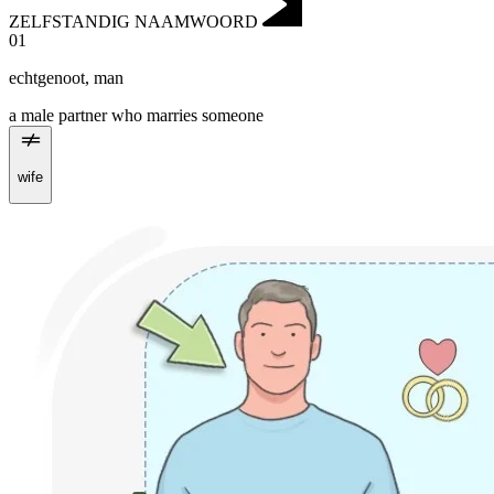
ZELFSTANDIG NAAMWOORD
01
echtgenoot
,
man
a male partner who marries someone
wife