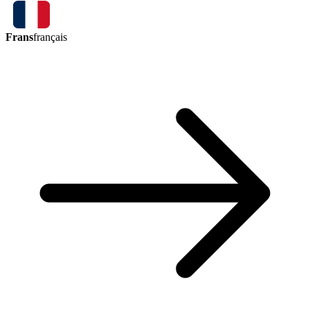
Frans
français