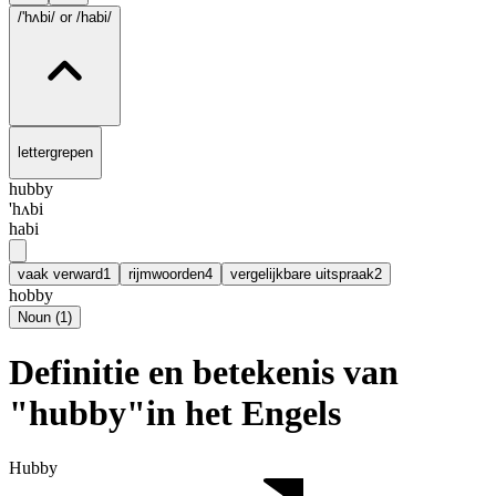
/'hʌbi/
or /habi/
lettergrepen
hubby
'hʌbi
habi
vaak verward
1
rijmwoorden
4
vergelijkbare uitspraak
2
hobby
Noun
(
1
)
Definitie en betekenis van
"hubby"in het Engels
Hubby