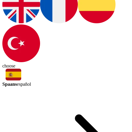
choose
Spaans
español