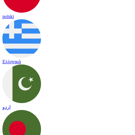
polski
Ελληνικά
اردو