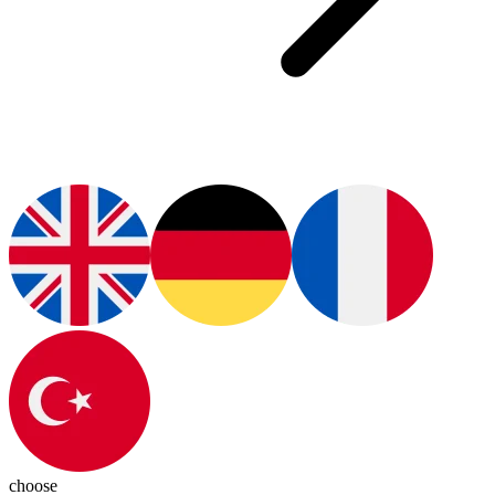
choose