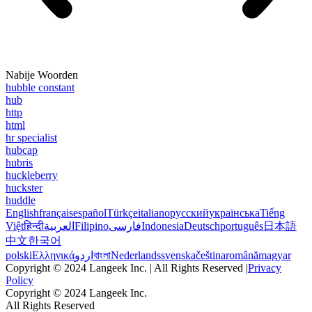
Nabije Woorden
hubble constant
hub
http
html
hr specialist
hubcap
hubris
huckleberry
huckster
huddle
English
français
español
Türkçe
italiano
русский
українська
Tiếng
Việt
हिन्दी
العربية
Filipino
فارسی
Indonesia
Deutsch
português
日本語
中文
한국어
polski
Ελληνικά
اردو
বাংলা
Nederlands
svenska
čeština
română
magyar
Copyright © 2024 Langeek Inc. | All Rights Reserved |
Privacy
Policy
Copyright © 2024 Langeek Inc.
All Rights Reserved