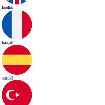
English
français
español