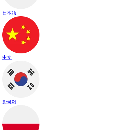
日本語
中文
한국어