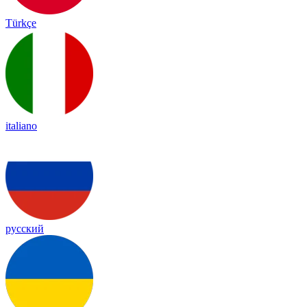
Türkçe
italiano
русский