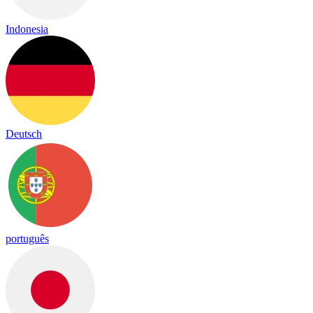
Indonesia
Deutsch
português