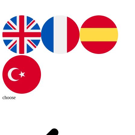
choose