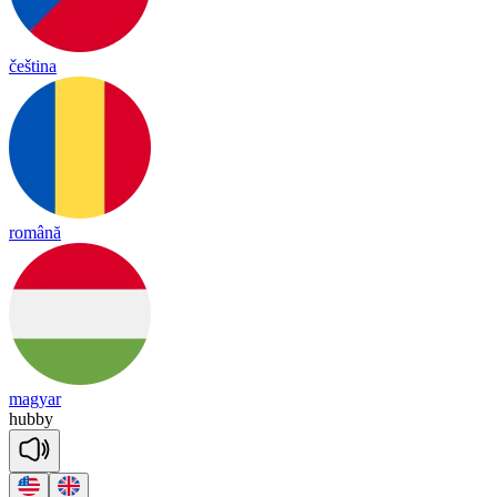
čeština
română
magyar
hubby