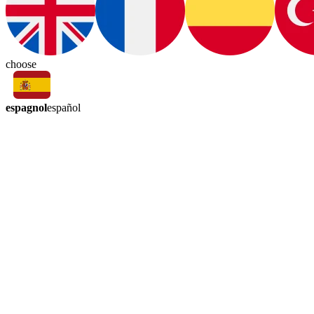
choose
espagnol
español