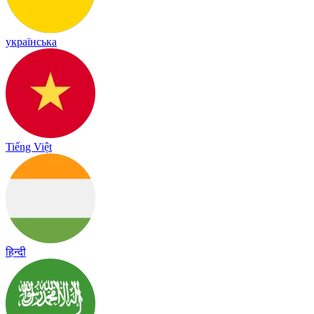
українська
Tiếng Việt
हिन्दी