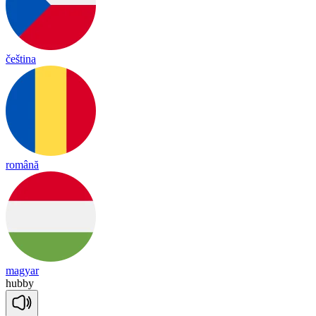
čeština
română
magyar
hubby