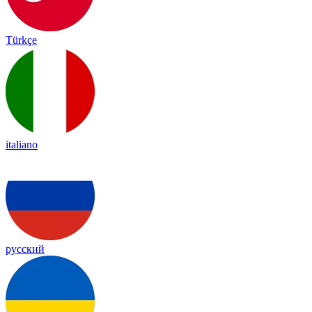
Türkçe
italiano
русский