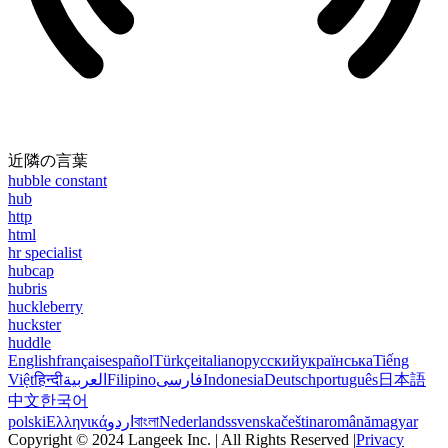
近隣の言葉
hubble constant
hub
http
html
hr specialist
hubcap
hubris
huckleberry
huckster
huddle
English
français
español
Türkçe
italiano
русский
українська
Tiếng
Việt
हिन्दी
العربية
Filipino
فارسی
Indonesia
Deutsch
português
日本語
中文
한국어
polski
Ελληνικά
اردو
বাংলা
Nederlands
svenska
čeština
română
magyar
Copyright © 2024 Langeek Inc. | All Rights Reserved |
Privacy