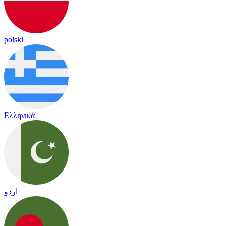
polski
Ελληνικά
اردو