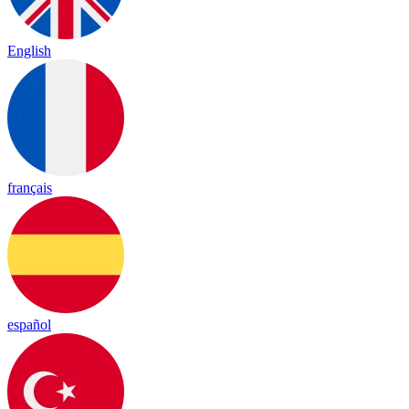
English
français
español