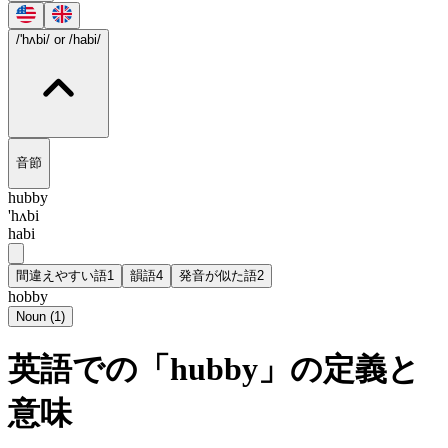
/'hʌbi/
or /habi/
音節
hubby
'hʌbi
habi
間違えやすい語
1
韻語
4
発音が似た語
2
hobby
Noun
(
1
)
英語での「hubby」の定義と
意味