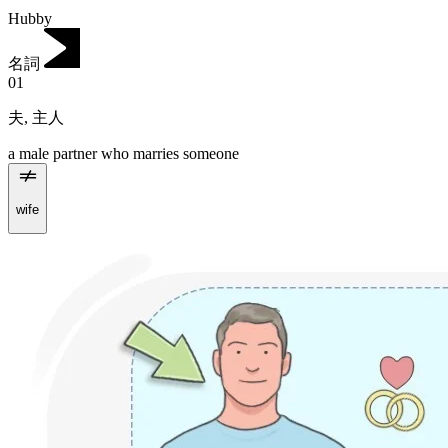
Hubby
名詞
01
夫
,
主人
a male partner who marries someone
wife