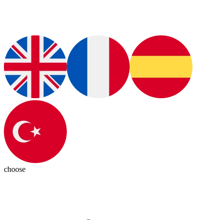
choose