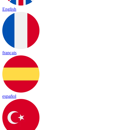
English
français
español