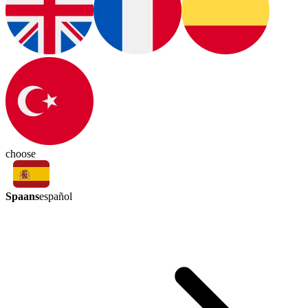
choose
Spaans
español