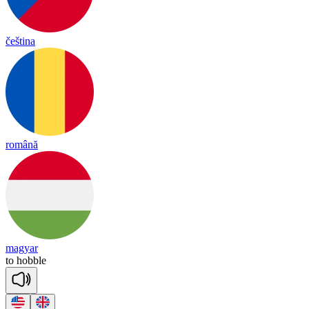
čeština
română
magyar
to
ho
bble