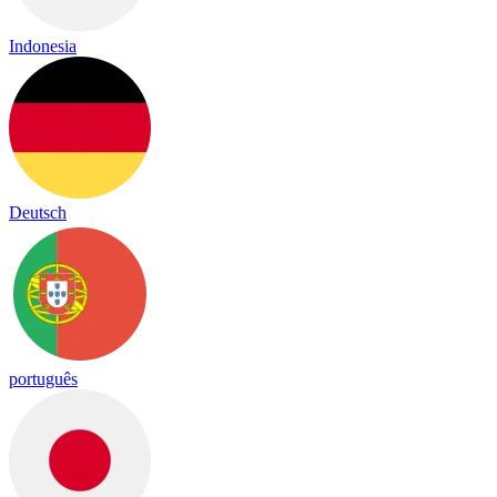
Indonesia
Deutsch
português