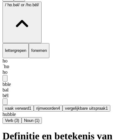
/ˈhɒ.bəl/
or /ho.bēl/
lettergrepen
fonemen
ho
ˈhɒ
ho
bble
bəl
bēl
vaak verward
1
rijmwoorden
4
vergelijkbare uitspraak
1
hubble
Verb
(
3
)
Noun
(
1
)
Definitie en betekenis van