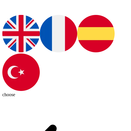
choose