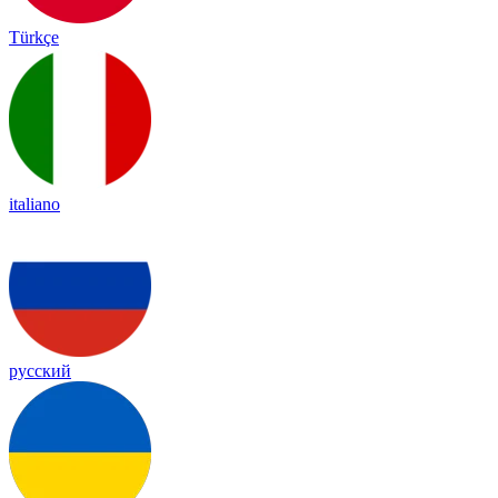
Türkçe
italiano
русский