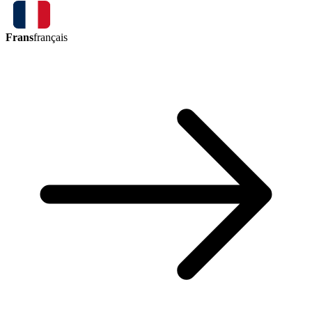
Frans
français