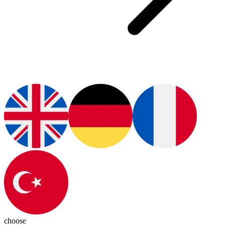
choose