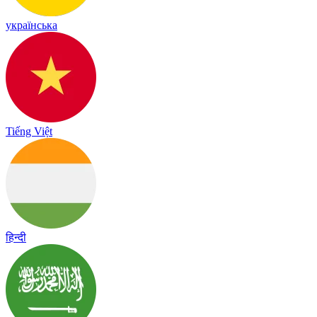
українська
Tiếng Việt
हिन्दी