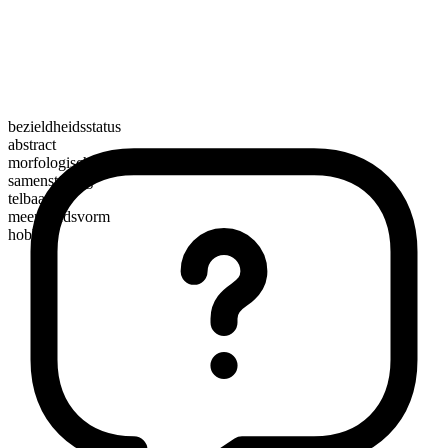
bezieldheidsstatus
abstract
morfologische samenstelling
samenstelling
telbaar
meervoudsvorm
hobbles