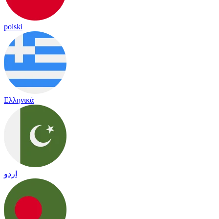
polski
Ελληνικά
اردو