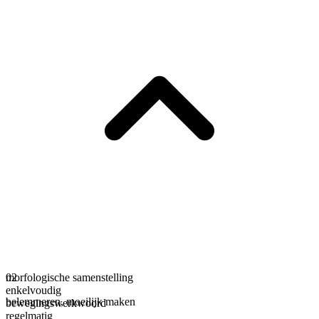
morfologische samenstelling
02
enkelvoudig
belemmeren
,
moeilijk maken
bewegingswerkwoord
regelmatig