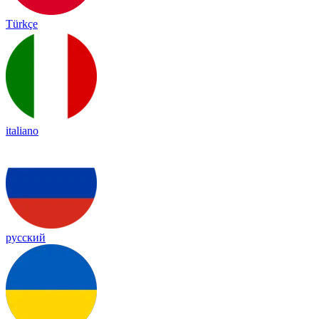
Türkçe
italiano
русский