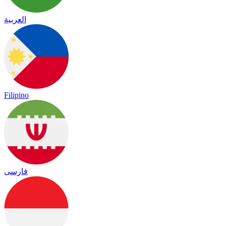
العربية
Filipino
فارسی