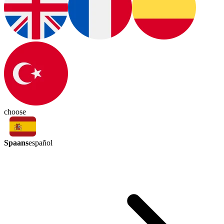
choose
Spaans
español