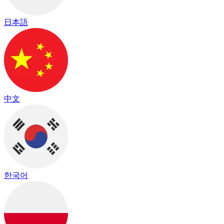
日本語
中文
한국어