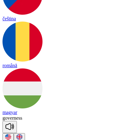
čeština
română
magyar
go
ver
ness