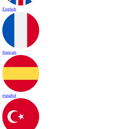
English
français
español