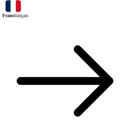
Frans
français