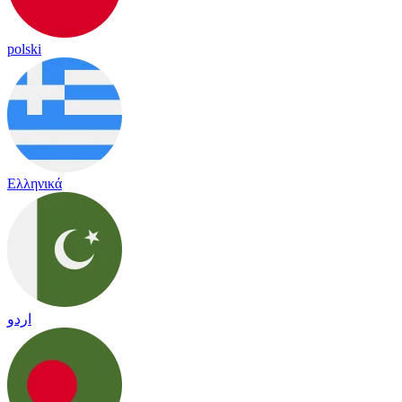
polski
Ελληνικά
اردو