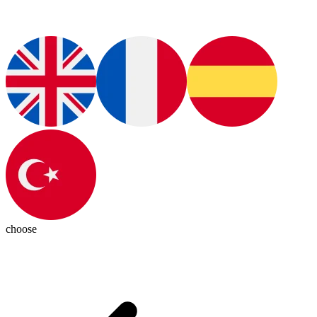
choose