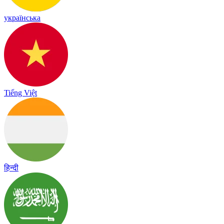
українська
Tiếng Việt
हिन्दी