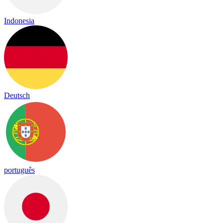
Indonesia
Deutsch
português