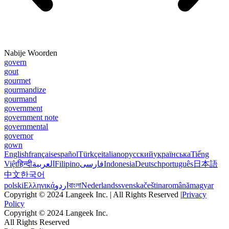
Nabije Woorden
govern
gout
gourmet
gourmandize
gourmand
government
government note
governmental
governor
gown
English
français
español
Türkçe
italiano
русский
українська
Tiếng
Việt
हिन्दी
العربية
Filipino
فارسی
Indonesia
Deutsch
português
日本語
中文
한국어
polski
Ελληνικά
اردو
বাংলা
Nederlands
svenska
čeština
română
magyar
Copyright © 2024 Langeek Inc. | All Rights Reserved |
Privacy
Policy
Copyright © 2024 Langeek Inc.
All Rights Reserved