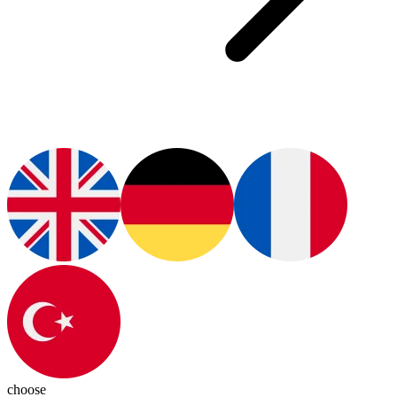
choose