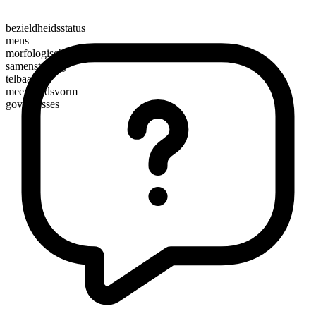
bezieldheidsstatus
mens
morfologische samenstelling
samenstelling
telbaar
meervoudsvorm
governesses