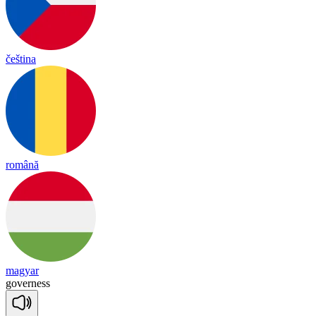
čeština
română
magyar
go
ver
ness