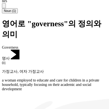
nēs
Noun
(
1
)
영어로 "governess"의 정의와
의미
Governess
명사
01
가정교사
,
여자 가정교사
a woman employed to educate and care for children in a private
household, typically focusing on their academic and social
development