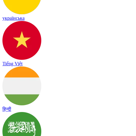
українська
Tiếng Việt
हिन्दी