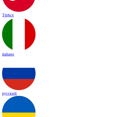
Türkçe
italiano
русский