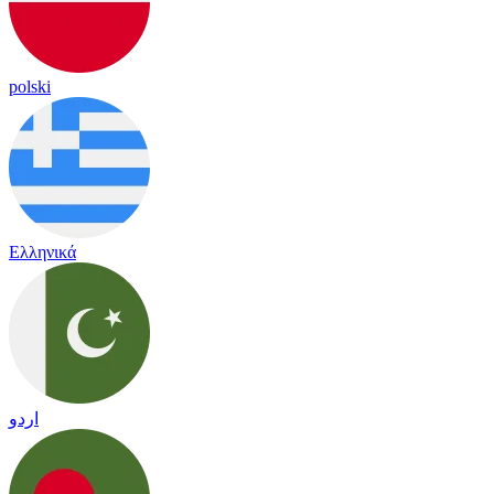
polski
Ελληνικά
اردو