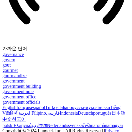
가까운 단어
governance
govern
gout
gourmet
gourmandize
government
government building
government note
government office
government officials
English
français
español
Türkçe
italiano
русский
українська
Tiếng
Việt
हिन्दी
العربية
Filipino
فارسی
Indonesia
Deutsch
português
日本語
中文
한국어
polski
Ελληνικά
اردو
বাংলা
Nederlands
svenska
čeština
română
magyar
Copyright © 2024 Langeek Inc. | All Rights Reserved |
Privacy