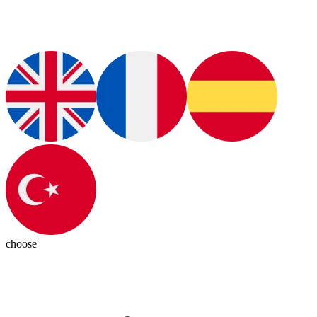
choose