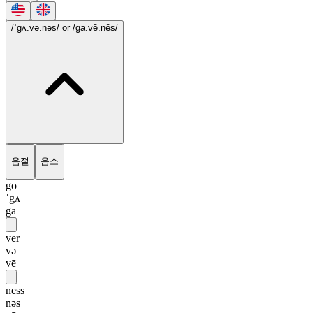
/ˈgʌ.və.nəs/
or /ga.vē.nēs/
음절
음소
go
ˈgʌ
ga
ver
və
vē
ness
nəs