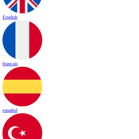
English
français
español