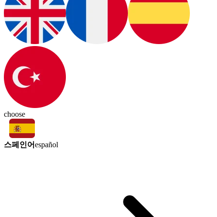
choose
스페인어
español