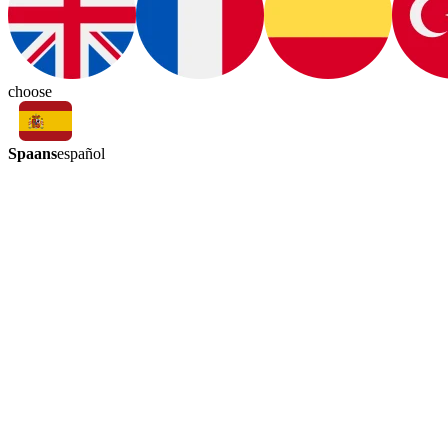
choose
Spaans
español